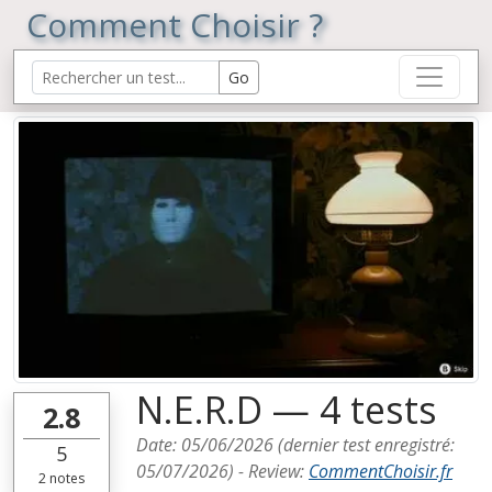
Comment Choisir ?
N.E.R.D — 4 tests
2.8
Date:
05/06/2026
(dernier test enregistré:
5
05/07/2026
) -
Review
:
CommentChoisir.fr
2
notes