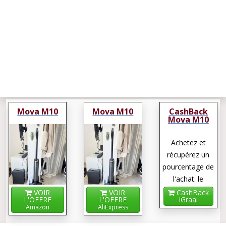
Mova M10
Mova M10
CashBack
Mova M10
Achetez et
récupérez un
pourcentage de
l'achat: le
cashback !
VOIR
VOIR
CashBack
L'OFFRE
L'OFFRE
iGraal
Amazon
AliExpress