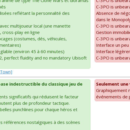
n animé de type The Clone Wars et dioramas
C-3PO is unbear
nés
C-3PO is unbear
isées reflétant la personnalité des
Absence de négo
dans le Monopoly
l avec multijoueur local (une manette
C-3PO is unbear
, cross-play en ligne
Gestion immobiliè
cages (costumes, dés, véhicules,
C-3PO is unbear
mentaires)
Interface un peu
glable (environ 45 à 60 minutes)
Interface légèr
2, perfect fluidity and no mandatory Ubisoft
C-3PO is unbear
o-Town]
base indestructible du classique jeu de
Seulement une 
Graphiquement m
s significatifs qui réduisent le facteur
événements de 
outent plus de profondeur tactique.
 belles punchlines pour chaque héros et
 références nostalgiques à des scènes