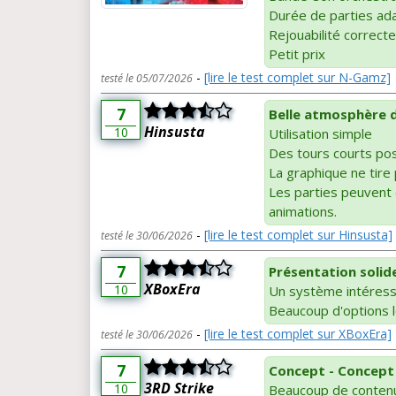
Durée de parties ad
Rejouabilité correcte
Petit prix
-
[lire le test complet sur N-Gamz]
testé le 05/07/2026
7
Belle atmosphère 
Hinsusta
10
Utilisation simple
Des tours courts pos
La graphique ne tire 
Les parties peuvent
animations.
-
[lire le test complet sur Hinsusta]
testé le 30/06/2026
7
Présentation solid
XBoxEra
10
Un système intéressa
Beaucoup d'options 
-
[lire le test complet sur XBoxEra]
testé le 30/06/2026
7
Concept - Concept
3RD Strike
10
Beaucoup de contenu