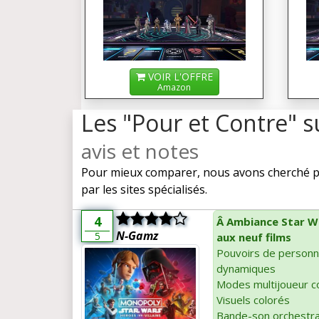
VOIR L'OFFRE
Amazon
Les "Pour et Contre" s
avis et notes
Pour mieux comparer, nous avons cherché po
par les sites spécialisés.
4
Â Ambiance Star W
N-Gamz
5
aux neuf films
Pouvoirs de personna
dynamiques
Modes multijoueur co
Visuels colorés
Bande-son orchestra