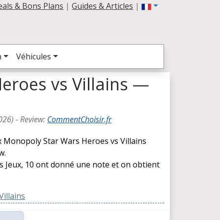
eals & Bons Plans
|
Guides & Articles
|
n
Véhicules
eroes vs Villains —
026
) -
Review
:
CommentChoisir.fr
ux Monopoly Star Wars Heroes vs Villains
w.
es Jeux, 10 ont donné une note et on obtient
illains