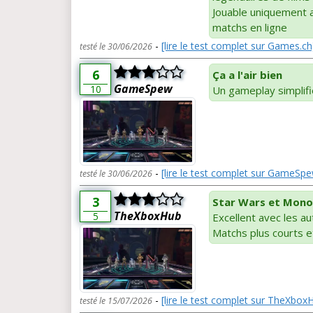
Jouable uniquement a
matchs en ligne
-
[lire le test complet sur Games.ch
testé le 30/06/2026
6
Ça a l'air bien
GameSpew
10
Un gameplay simplifi
-
[lire le test complet sur GameSp
testé le 30/06/2026
3
Star Wars et Mono
TheXboxHub
5
Excellent avec les au
Matchs plus courts e
-
[lire le test complet sur TheXbox
testé le 15/07/2026