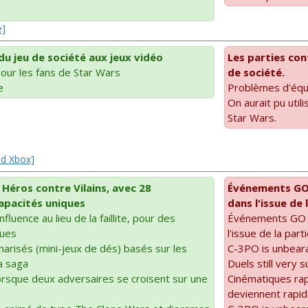
e]
u jeu de société aux jeux vidéo
Les parties con
pour les fans de Star Wars
de société.
e
Problèmes d'équi
On aurait pu util
Star Wars.
ad Xbox]
Héros contre Vilains, avec 28
Événements GO 
apacités uniques
dans l'issue de 
nfluence au lieu de la faillite, pour des
Événements GO ré
ques
l'issue de la part
risés (mini-jeux de dés) basés sur les
C-3PO is unbear
a saga
Duels still very s
rsque deux adversaires se croisent sur une
Cinématiques ra
deviennent rapi