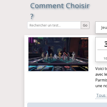
Comment Choisir
?
Jeu
10
Voici 
avec l
Parmis
une no
Tous l