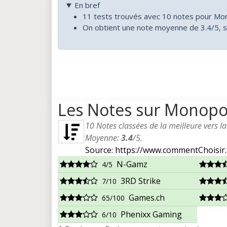
En bref
11 tests trouvés avec 10 notes pour Mon
On obtient une note moyenne de 3.4/5, s
Les Notes sur Monopol
10
Notes classées de la meilleure vers l
Moyenne:
3.4
/
5
.
Source: https://www.commentChoisir.
N-Gamz
4/5
3RD Strike
7/10
Games.ch
65/100
Phenixx Gaming
6/10