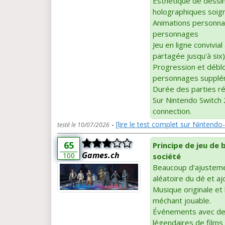
Esthétique de dessi
holographiques soig
Animations personnal
personnages
Jeu en ligne convivia
partagée jusqu'à six)
Progression et déblo
personnages supplé
Durée des parties ré
Sur Nintendo Switch 
connection.
-
[lire le test complet sur Nintend
testé le 10/07/2026
65
Principe de jeu de 
Games.ch
100
société
Beaucoup d'ajustement
aléatoire du dé et aj
Musique originale et
méchant jouable.
Événements avec des
légendaires de films