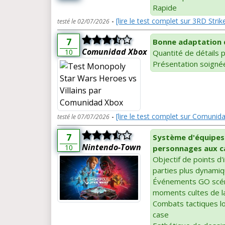
Rapide
-
[lire le test complet sur 3RD Strik
testé le 02/07/2026
7
Bonne adaptation d
Comunidad Xbox
10
Quantité de détails 
Présentation soigné
-
[lire le test complet sur Comunid
testé le 07/07/2026
7
Système d'équipes 
Nintendo-Town
10
personnages aux c
Objectif de points d'i
parties plus dynami
Événements GO scéna
moments cultes de l
Combats tactiques lo
case