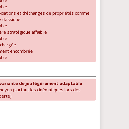
able
able
ciations et d'échanges de propriétés comme
 classique
able
re stratégique affaiblie
able
 chargée
ement encombrée
able
variante de jeu légèrement adaptable
oyen (surtout les cinématiques lors des
perte)