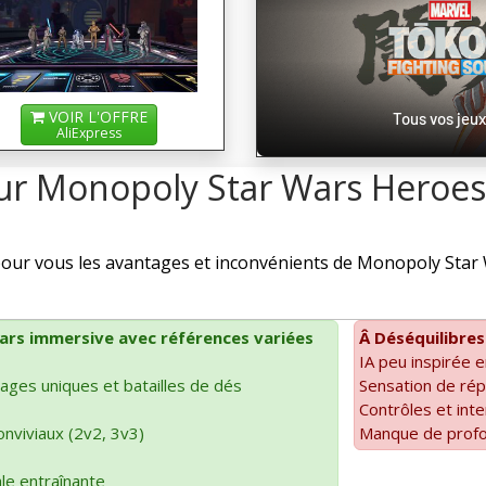
VOIR L'OFFRE
Tous vos jeux
AliExpress
ur Monopoly Star Wars Heroes 
ur vous les avantages et inconvénients de Monopoly Star W
ars immersive avec références variées
Â Déséquilibres
IA peu inspirée e
ges uniques et batailles de dés
Sensation de rép
Contrôles et inte
nviviaux (2v2, 3v3)
Manque de profo
le entraînante