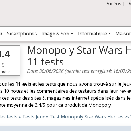
Vidéos
|
D
x
Smartphones
Image & Son
Informatique
Maiso
Monopoly Star Wars H
3.4
11 tests
5
Date:
30/06/2026
(dernier test enregistré:
16/07/2
notes
tous les
11 avis
et les tests que nous avons trouvé sur le Je
es 10 notes et les commentaires des testeurs dans leur revie
 ces tests des sites & magazines internet spécialisés dans l
te moyenne de 3.4/5 pour ce produit de Monopoly.
es tests
»
Tests Jeux
»
Test Monopoly Star Wars Heroes vs V