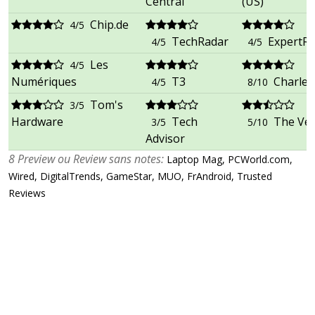
Central
(US)
Chip.de
4/5
TechRadar
ExpertR
4/5
4/5
Les
4/5
Numériques
T3
Charle
4/5
8/10
Tom's
3/5
Hardware
Tech
The Ve
3/5
5/10
Advisor
8 Preview ou Review sans notes:
Laptop Mag, PCWorld.com,
Wired, DigitalTrends, GameStar, MUO, FrAndroid, Trusted
Reviews