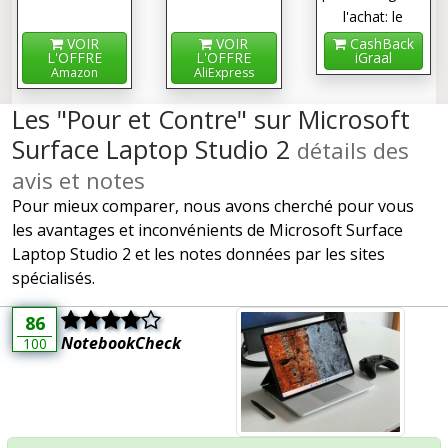
l'achat: le
cashback !
VOIR
VOIR
CashBack
L'OFFRE
L'OFFRE
iGraal
Amazon
AliExpress
Les "Pour et Contre" sur Microsoft
Surface Laptop Studio 2
détails des
avis et notes
Pour mieux comparer, nous avons cherché pour vous
les avantages et inconvénients de Microsoft Surface
Laptop Studio 2 et les notes données par les sites
spécialisés.
86
NotebookCheck
100