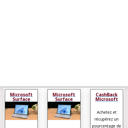
Microsoft
Microsoft
CashBack
Surface
Surface
Microsoft
Laptop Studio
Laptop Studio
Surface
2
2
Laptop Studio
Achetez et
2
récupérez un
pourcentage de