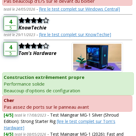
Pas beaucoup d'E/S sur le devant du boîtier
-
[lire le test complet sur Windows Central]
testé le 24/05/2026
4
KnowTechie
5
-
[lire le test complet sur KnowTechie]
testé le 29/11/2023
4
Tom's Hardware
5
Construction extrêmement propre
Performance solide
Beaucoup d'options de configuration
Cher
Pas assez de ports sur le panneau avant
[4/5]
- Test Maingear MG-1 Silver (Shroud
testé le 17/08/2023
Edition): Strong Starter Rig
[lire le test complet sur Tom's
Hardware]
[4/5]
- Test Maingear MG-1 (2026): Fast and
testé le 08/05/2026