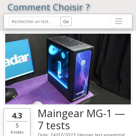
Comment Choisir ?
Maingear MG-1 —
4.3
7 tests
5
6
notes
Date:
14/07/2023
(dernier test enregistré: