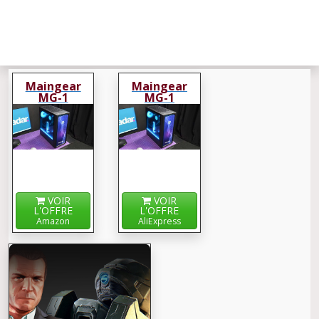
Maingear
Maingear
MG-1
MG-1
VOIR
VOIR
L'OFFRE
L'OFFRE
Amazon
AliExpress