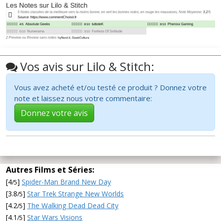
Vos avis sur Lilo & Stitch:
Vous avez acheté et/ou testé ce produit ? Donnez votre
note et laissez nous votre commentaire:
Donnez votre avis
Autres Films et Séries:
[4
]
Spider-Man Brand New Day
/5
[3.8
]
Star Trek Strange New Worlds
/5
[4.2
]
The Walking Dead Dead City
/5
[4.1
]
Star Wars Visions
/5