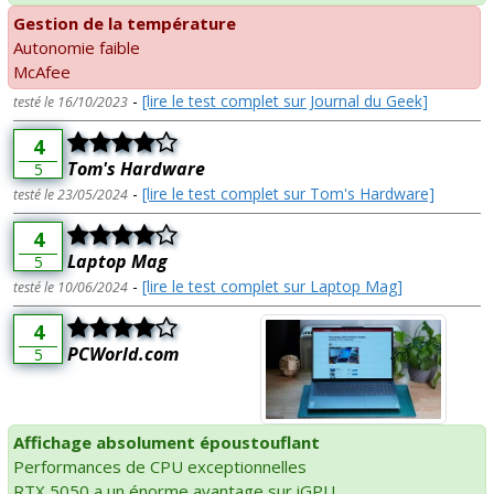
Gestion de la température
Autonomie faible
McAfee
-
[lire le test complet sur Journal du Geek]
testé le 16/10/2023
4
Tom's Hardware
5
-
[lire le test complet sur Tom's Hardware]
testé le 23/05/2024
4
Laptop Mag
5
-
[lire le test complet sur Laptop Mag]
testé le 10/06/2024
4
PCWorld.com
5
Affichage absolument époustouflant
Performances de CPU exceptionnelles
RTX 5050 a un énorme avantage sur iGPU