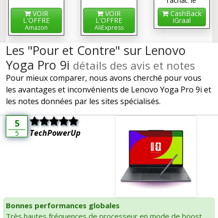
l'achat: le
cashback !
VOIR
VOIR
CashBack
L'OFFRE
L'OFFRE
iGraal
Amazon
AliExpress
Les "Pour et Contre" sur Lenovo
Yoga Pro 9i
détails des avis et notes
Pour mieux comparer, nous avons cherché pour vous
les avantages et inconvénients de Lenovo Yoga Pro 9i et
les notes données par les sites spécialisés.
5
TechPowerUp
5
Bonnes performances globales
Très hautes fréquences de processeur en mode de boost