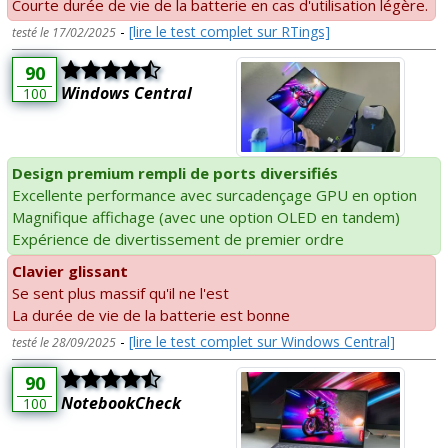
Courte durée de vie de la batterie en cas d'utilisation légère.
-
[lire le test complet sur RTings]
testé le 17/02/2025
90
Windows Central
100
Design premium rempli de ports diversifiés
Excellente performance avec surcadençage GPU en option
Magnifique affichage (avec une option OLED en tandem)
Expérience de divertissement de premier ordre
Clavier glissant
Se sent plus massif qu'il ne l'est
La durée de vie de la batterie est bonne
-
[lire le test complet sur Windows Central]
testé le 28/09/2025
90
NotebookCheck
100