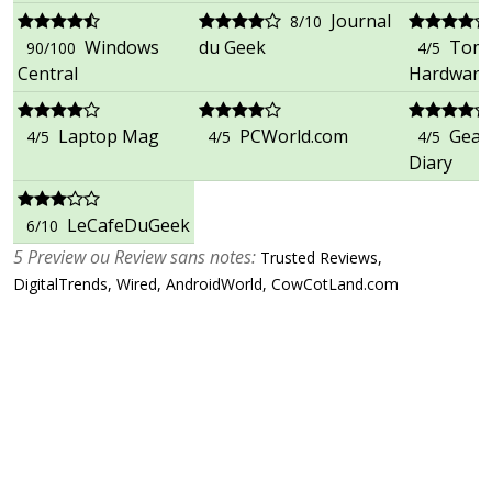
Journal
8/10
Windows
du Geek
Tom'
90/100
4/5
Central
Hardware
Laptop Mag
PCWorld.com
Gear
4/5
4/5
4/5
Diary
LeCafeDuGeek
6/10
5 Preview ou Review sans notes:
Trusted Reviews,
DigitalTrends, Wired, AndroidWorld, CowCotLand.com