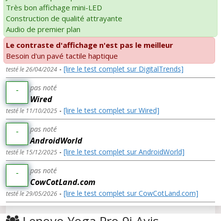
Très bon affichage mini-LED
Construction de qualité attrayante
Audio de premier plan
Le contraste d'affichage n'est pas le meilleur
Besoin d'un pavé tactile haptique
-
[lire le test complet sur DigitalTrends]
testé le 26/04/2024
pas noté
-
Wired
-
[lire le test complet sur Wired]
testé le 11/10/2025
pas noté
-
AndroidWorld
-
[lire le test complet sur AndroidWorld]
testé le 15/12/2025
pas noté
-
CowCotLand.com
-
[lire le test complet sur CowCotLand.com]
testé le 29/05/2026
Lenovo Yoga Pro 9i Avis