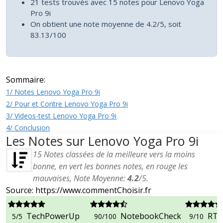
21 tests trouvés avec 15 notes pour Lenovo Yoga
Pro 9i
On obtient une note moyenne de 4.2/5, soit
83.13/100
Sommaire:
1/ Notes Lenovo Yoga Pro 9i
2/ Pour et Contre Lenovo Yoga Pro 9i
3/ Videos-test Lenovo Yoga Pro 9i
4/ Conclusion
Les Notes sur Lenovo Yoga Pro 9i
15
Notes classées de la meilleure vers la moins
bonne, en vert les bonnes notes, en rouge les
mauvaises, Note Moyenne:
4.2
/
5
.
Source: https://www.commentChoisir.fr
TechPowerUp
NotebookCheck
RTi
5/5
90/100
9/10