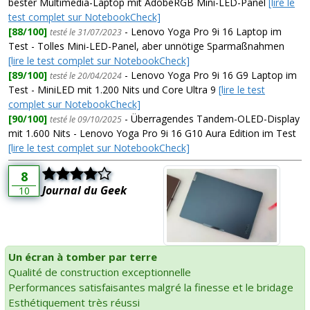
bester Multimedia-Laptop mit AdobeRGB Mini-LED-Panel
[lire le
test complet sur NotebookCheck]
[88/100]
- Lenovo Yoga Pro 9i 16 Laptop im
testé le 31/07/2023
Test - Tolles Mini-LED-Panel, aber unnötige Sparmaßnahmen
[lire le test complet sur NotebookCheck]
[89/100]
- Lenovo Yoga Pro 9i 16 G9 Laptop im
testé le 20/04/2024
Test - MiniLED mit 1.200 Nits und Core Ultra 9
[lire le test
complet sur NotebookCheck]
[90/100]
- Überragendes Tandem-OLED-Display
testé le 09/10/2025
mit 1.600 Nits - Lenovo Yoga Pro 9i 16 G10 Aura Edition im Test
[lire le test complet sur NotebookCheck]
8
Journal du Geek
10
Un écran à tomber par terre
Qualité de construction exceptionnelle
Performances satisfaisantes malgré la finesse et le bridage
Esthétiquement très réussi