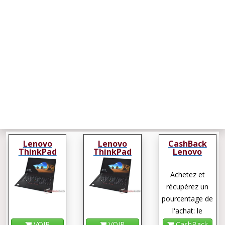
Lenovo
Lenovo
CashBack
ThinkPad
ThinkPad
Lenovo
T14s
T14s
ThinkPad
T14s
Achetez et
récupérez un
pourcentage de
l'achat: le
cashback !
VOIR
VOIR
CashBack