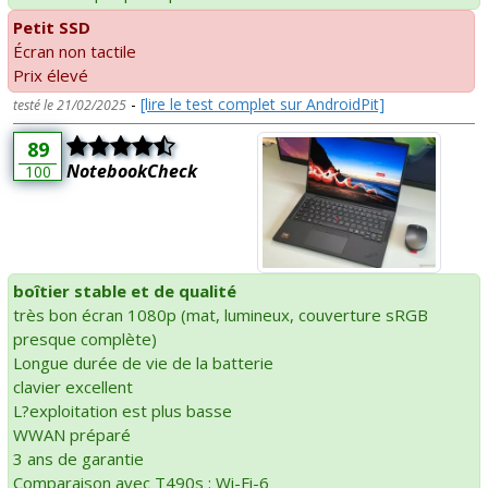
Petit SSD
Écran non tactile
Prix élevé
-
[lire le test complet sur AndroidPit]
testé le 21/02/2025
89
NotebookCheck
100
boîtier stable et de qualité
très bon écran 1080p (mat, lumineux, couverture sRGB
presque complète)
Longue durée de vie de la batterie
clavier excellent
L?exploitation est plus basse
WWAN préparé
3 ans de garantie
Comparaison avec T490s : Wi-Fi-6