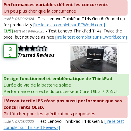
Performances variables défient les concurrents
Un peu plus cher que la concurrence
- Test Lenovo ThinkPad T14s Gen 6: Geared up
testé le 05/09/2024
for productivity
[lire le test complet sur PCWorld.com]
[3/5]
- Test Lenovo ThinkPad T14s: Twice the
testé le 19/08/2025
price, but not twice as nice
[lire le test complet sur PCWorld.com]
3
Trusted Reviews
5
Design fonctionnel et emblématique de ThinkPad
Durée de vie de la batterie solide
Performance correcte du processeur Core Ultra 7 255U.
L'écran tactile IPS n'est pas aussi performant que ses
concurrents OLED.
Plutôt cher pour les spécifications proposées
- Test Lenovo ThinkPad T14s Gen 6
[lire le test
testé le 07/03/2025
complet sur Trusted Reviews]