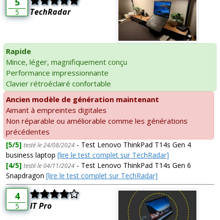
5
TechRadar
5
Rapide
Mince, léger, magnifiquement conçu
Performance impressionnante
Clavier rétroéclairé confortable
Ancien modèle de génération maintenant
Aimant à empreintes digitales
Non réparable ou améliorable comme les générations
précédentes
[5/5]
- Test Lenovo ThinkPad T14s Gen 4
testé le 24/08/2024
business laptop
[lire le test complet sur TechRadar]
[4/5]
- Test Lenovo ThinkPad T14s Gen 6
testé le 04/11/2024
Snapdragon
[lire le test complet sur TechRadar]
4
IT Pro
5