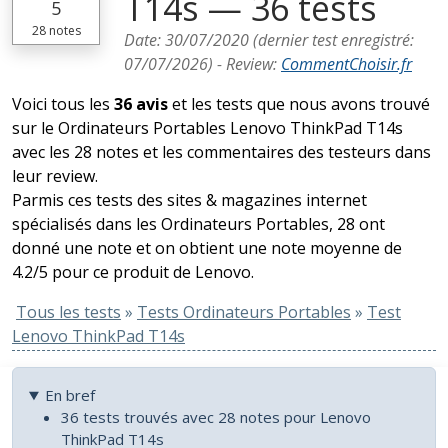
T14s — 36 tests
5
28
notes
Date:
30/07/2020
(dernier test enregistré:
07/07/2026
) -
Review
:
CommentChoisir.fr
Voici tous les
36 avis
et les tests que nous avons trouvé
sur le Ordinateurs Portables Lenovo ThinkPad T14s
avec les 28 notes et les commentaires des testeurs dans
leur review.
Parmis ces tests des sites & magazines internet
spécialisés dans les Ordinateurs Portables, 28 ont
donné une note et on obtient une note moyenne de
4.2/5 pour ce produit de Lenovo.
Tous les tests
»
Tests Ordinateurs Portables
»
Test
Lenovo ThinkPad T14s
En bref
36 tests trouvés avec 28 notes pour Lenovo
ThinkPad T14s