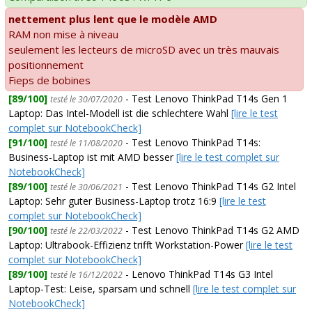
nettement plus lent que le modèle AMD
RAM non mise à niveau
seulement les lecteurs de microSD avec un très mauvais
positionnement
Fieps de bobines
[89/100]
- Test Lenovo ThinkPad T14s Gen 1
testé le 30/07/2020
Laptop: Das Intel-Modell ist die schlechtere Wahl
[lire le test
complet sur NotebookCheck]
[91/100]
- Test Lenovo ThinkPad T14s:
testé le 11/08/2020
Business-Laptop ist mit AMD besser
[lire le test complet sur
NotebookCheck]
[89/100]
- Test Lenovo ThinkPad T14s G2 Intel
testé le 30/06/2021
Laptop: Sehr guter Business-Laptop trotz 16:9
[lire le test
complet sur NotebookCheck]
[90/100]
- Test Lenovo ThinkPad T14s G2 AMD
testé le 22/03/2022
Laptop: Ultrabook-Effizienz trifft Workstation-Power
[lire le test
complet sur NotebookCheck]
[89/100]
- Lenovo ThinkPad T14s G3 Intel
testé le 16/12/2022
Laptop-Test: Leise, sparsam und schnell
[lire le test complet sur
NotebookCheck]