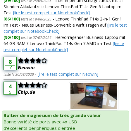
[89/100]
- Intel Imperium schlägt zurück mit 21
testé le 25/05/2025
Stunden Akkulaufzeit: Lenovo ThinkPad T14s Gen 6 Laptop im
Test
[lire le test complet sur NotebookCheck]
[86/100]
- Lenovo ThinkPad T14s 2-in-1 Gen1
testé le 19/08/2025
im Test - Neues Business-Convertible wirft Fragen auf
[lire le test
complet sur NotebookCheck]
[90/100]
- Hervorragender Business-Laptop mit
testé le 07/07/2026
64 GB RAM ? Lenovo ThinkPad T14s Gen 7 AMD im Test
[lire le
test complet sur NotebookCheck]
8
Neowin
10
-
[lire le test complet sur Neowin]
testé le 30/08/2020
4
Chip.de
5
Boîtier de magnésium de très grande valeur
Bonne variété de ports avec 4x USB
d'excellents périphériques d'entrée