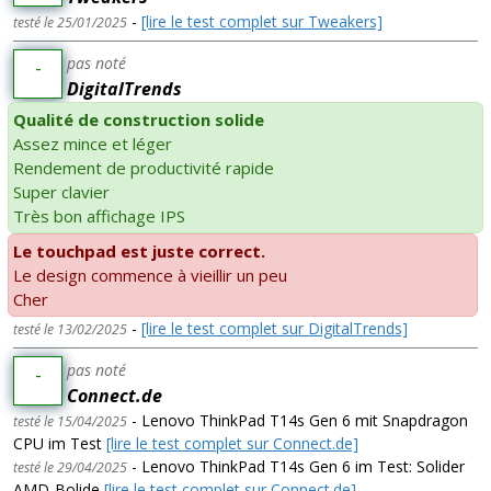
-
[lire le test complet sur Tweakers]
testé le 25/01/2025
pas noté
-
DigitalTrends
Qualité de construction solide
Assez mince et léger
Rendement de productivité rapide
Super clavier
Très bon affichage IPS
Le touchpad est juste correct.
Le design commence à vieillir un peu
Cher
-
[lire le test complet sur DigitalTrends]
testé le 13/02/2025
pas noté
-
Connect.de
- Lenovo ThinkPad T14s Gen 6 mit Snapdragon
testé le 15/04/2025
CPU im Test
[lire le test complet sur Connect.de]
- Lenovo ThinkPad T14s Gen 6 im Test: Solider
testé le 29/04/2025
AMD-Bolide
[lire le test complet sur Connect.de]