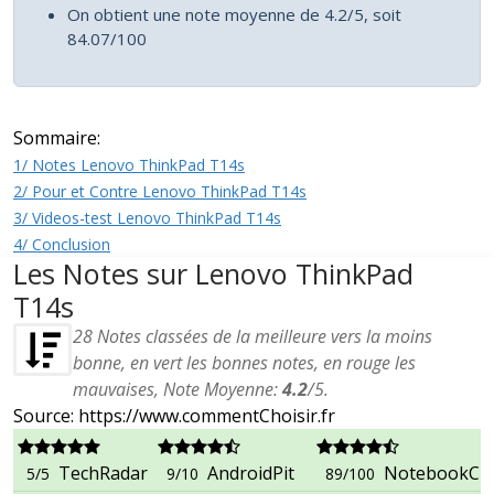
On obtient une note moyenne de 4.2/5, soit
84.07/100
Sommaire:
1/ Notes Lenovo ThinkPad T14s
2/ Pour et Contre Lenovo ThinkPad T14s
3/ Videos-test Lenovo ThinkPad T14s
4/ Conclusion
Les Notes sur Lenovo ThinkPad
T14s
28
Notes classées de la meilleure vers la moins
bonne, en vert les bonnes notes, en rouge les
mauvaises, Note Moyenne:
4.2
/
5
.
Source: https://www.commentChoisir.fr
TechRadar
AndroidPit
NotebookCh
5/5
9/10
89/100