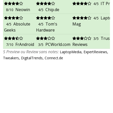
IT Pro
4/5
Neowin
Chip.de
8/10
4/5
Lapto
4/5
Absolute
Tom's
Mag
4/5
4/5
Geeks
Hardware
Trust
3/5
FrAndroid
PCWorld.com
Reviews
7/10
3/5
5 Preview ou Review sans notes:
LaptopMedia, ExpertReviews,
Tweakers, DigitalTrends, Connect.de