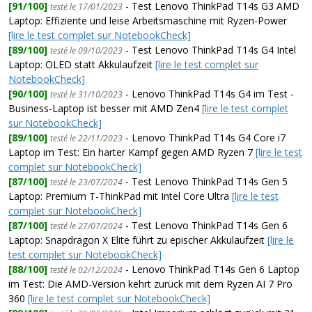
[91/100]
- Test Lenovo ThinkPad T14s G3 AMD
testé le 17/01/2023
Laptop: Effiziente und leise Arbeitsmaschine mit Ryzen-Power
[lire le test complet sur NotebookCheck]
[89/100]
- Test Lenovo ThinkPad T14s G4 Intel
testé le 09/10/2023
Laptop: OLED statt Akkulaufzeit
[lire le test complet sur
NotebookCheck]
[90/100]
- Lenovo ThinkPad T14s G4 im Test -
testé le 31/10/2023
Business-Laptop ist besser mit AMD Zen4
[lire le test complet
sur NotebookCheck]
[89/100]
- Lenovo ThinkPad T14s G4 Core i7
testé le 22/11/2023
Laptop im Test: Ein harter Kampf gegen AMD Ryzen 7
[lire le test
complet sur NotebookCheck]
[87/100]
- Test Lenovo ThinkPad T14s Gen 5
testé le 23/07/2024
Laptop: Premium T-ThinkPad mit Intel Core Ultra
[lire le test
complet sur NotebookCheck]
[87/100]
- Test Lenovo ThinkPad T14s Gen 6
testé le 27/07/2024
Laptop: Snapdragon X Elite führt zu epischer Akkulaufzeit
[lire le
test complet sur NotebookCheck]
[88/100]
- Lenovo ThinkPad T14s Gen 6 Laptop
testé le 02/12/2024
im Test: Die AMD-Version kehrt zurück mit dem Ryzen AI 7 Pro
360
[lire le test complet sur NotebookCheck]