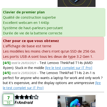
Clavier de premier plan
Qualité de construction superbe
Excellent webcam en 1440p
Système de haut-parleurs percutant
Durée de vie de la batterie correcte
Cher pour ce que vous obtenez
L'affichage de base est terne
Les modèles les moins chers n'ont qu'un SSD de 256 Go.
Les ports USB-A sont tous les deux de type 3.2 Gen 1.
[4/5]
- Test Lenovo ThinkPad T14s (AMD
testé le 26/03/2021
Ryzen): Stuck in the middle
[lire le test complet sur IT Pro]
[4/5]
- The Lenovo ThinkPad T14s 2-in-1 is
testé le 23/03/2026
perfect for anyone who wants a laptop for work and only work ?
but it's expensive, and the display options are unimpressive
[lire
le test complet sur IT Pro]
7
FrAndroid
10