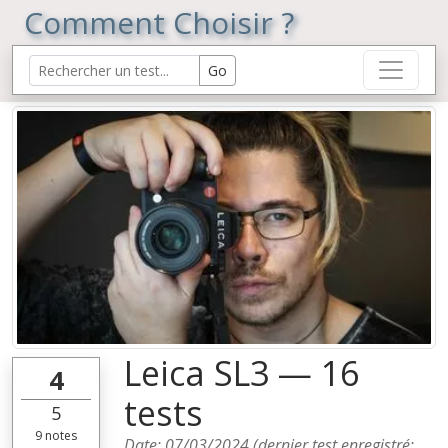
Comment Choisir ?
Leica SL3 — 16
4
tests
5
9
notes
Date:
07/03/2024
(dernier test enregistré: