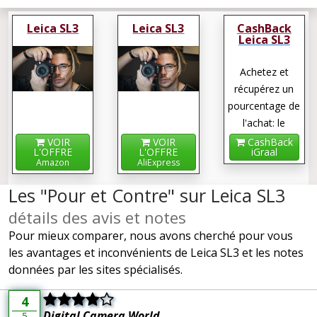
Leica SL3
Leica SL3
CashBack
Leica SL3
Achetez et
récupérez un
pourcentage de
l'achat: le
cashback !
VOIR
VOIR
CashBack
L'OFFRE
L'OFFRE
iGraal
Amazon
AliExpress
Les "Pour et Contre" sur Leica SL3
détails des avis et notes
Pour mieux comparer, nous avons cherché pour vous
les avantages et inconvénients de Leica SL3 et les notes
données par les sites spécialisés.
4
Digital Camera World
5