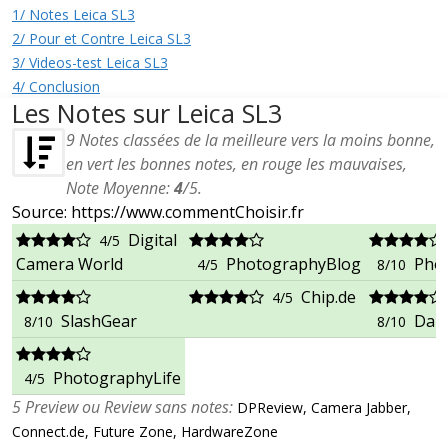
1/ Notes Leica SL3
2/ Pour et Contre Leica SL3
3/ Videos-test Leica SL3
4/ Conclusion
Les Notes sur Leica SL3
9
Notes classées de la meilleure vers la moins bonne,
en vert les bonnes notes, en rouge les mauvaises,
Note Moyenne:
4
/
5
.
Source: https://www.commentChoisir.fr
Digital
4/5
Camera World
PhotographyBlog
Pho
4/5
8/10
Chip.de
4/5
SlashGear
Dan
8/10
8/10
PhotographyLife
4/5
5 Preview ou Review sans notes:
DPReview, Camera Jabber,
Connect.de, Future Zone, HardwareZone