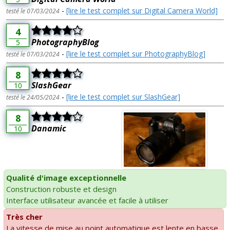
-
[lire le test complet sur Digital Camera World]
testé le 07/03/2024
4
PhotographyBlog
5
-
[lire le test complet sur PhotographyBlog]
testé le 07/03/2024
8
SlashGear
10
-
[lire le test complet sur SlashGear]
testé le 24/05/2024
8
Danamic
10
Qualité d'image exceptionnelle
Construction robuste et design
Interface utilisateur avancée et facile à utiliser
Très cher
La vitesse de mise au point automatique est lente en basse