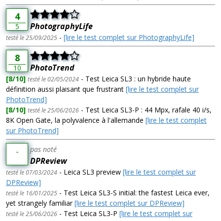
4
PhotographyLife
5
-
[lire le test complet sur PhotographyLife]
testé le 25/09/2025
8
PhotoTrend
10
[8/10]
- Test Leica SL3 : un hybride haute
testé le 02/05/2024
définition aussi plaisant que frustrant
[lire le test complet sur
PhotoTrend]
[8/10]
- Test Leica SL3-P : 44 Mpx, rafale 40 i/s,
testé le 25/06/2026
8K Open Gate, la polyvalence à l'allemande
[lire le test complet
sur PhotoTrend]
pas noté
-
DPReview
- Leica SL3 preview
[lire le test complet sur
testé le 07/03/2024
DPReview]
- Test Leica SL3-S initial: the fastest Leica ever,
testé le 16/01/2025
yet strangely familiar
[lire le test complet sur DPReview]
- Test Leica SL3-P
[lire le test complet sur
testé le 25/06/2026