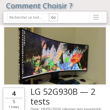
Comment Choisir ?
LG 52G930B — 2
4
tests
5
1
notes
Date:
18/05/2026
(dernier test enregistré: