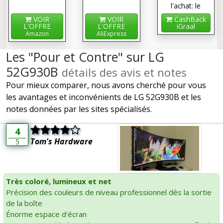
l'achat: le
cashback !
VOIR
VOIR
CashBack
L'OFFRE
L'OFFRE
iGraal
Amazon
AliExpress
Les "Pour et Contre" sur LG
52G930B
détails des avis et notes
Pour mieux comparer, nous avons cherché pour vous
les avantages et inconvénients de LG 52G930B et les
notes données par les sites spécialisés.
4
Tom's Hardware
5
Très coloré, lumineux et net
Précision des couleurs de niveau professionnel dès la sortie
de la boîte
Énorme espace d'écran