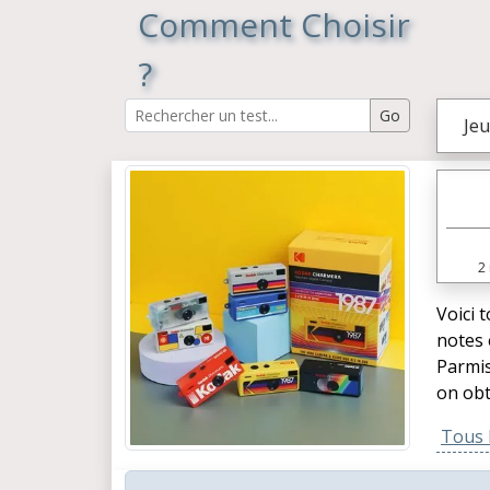
Comment Choisir
?
Jeu
2
Voici 
notes 
Parmis
on obt
Tous l