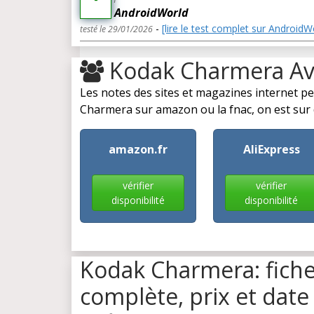
AndroidWorld
-
[lire le test complet sur AndroidW
testé le 29/01/2026
Kodak Charmera A
Les notes des sites et magazines internet p
Charmera sur amazon ou la fnac, on est sur d'
amazon.fr
AliExpress
vérifier
vérifier
disponibilité
disponibilité
Kodak Charmera: fich
complète, prix et date