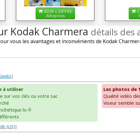
VOIR L'OFFRE
C
AliExpress
 sur Kodak Charmera
détails des 
ur vous les avantages et inconvénients de Kodak Charmera 
 Geeks]
à utiliser
Les photos de 1
se sur vos clés ou votre sac
Qualité vidéo dé
rché
Viseur semble su
sthétique lo-fi
différents
ide (US)]