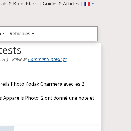
eals & Bons Plans
|
Guides & Articles
|
n
Véhicules
tests
026
) -
Review
:
CommentChoisir.fr
areils Photo Kodak Charmera avec les 2
es Appareils Photo, 2 ont donné une note et