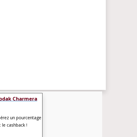
odak Charmera
pérez un pourcentage
: le cashback !