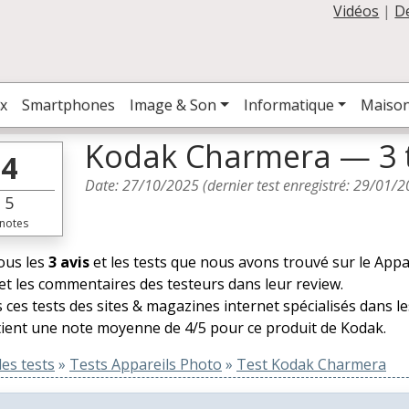
Vidéos
|
D
x
Smartphones
Image & Son
Informatique
Maiso
Kodak Charmera — 3 
4
Date:
27/10/2025
(dernier test enregistré:
29/01/2
5
notes
tous les
3 avis
et les tests que nous avons trouvé sur le App
et les commentaires des testeurs dans leur review.
 ces tests des sites & magazines internet spécialisés dans l
ient une note moyenne de 4/5 pour ce produit de Kodak.
es tests
»
Tests Appareils Photo
»
Test Kodak Charmera