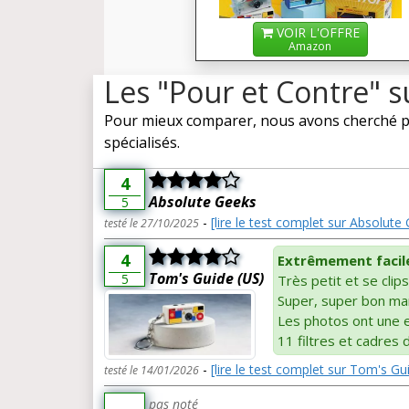
VOIR L'OFFRE
Amazon
Les "Pour et Contre"
Pour mieux comparer, nous avons cherché po
spécialisés.
4
Absolute Geeks
5
-
[lire le test complet sur Absolute
testé le 27/10/2025
4
Extrêmement facile 
Tom's Guide (US)
5
Très petit et se clip
Super, super bon ma
Les photos ont une e
11 filtres et cadres 
-
[lire le test complet sur Tom's Gu
testé le 14/01/2026
pas noté
-