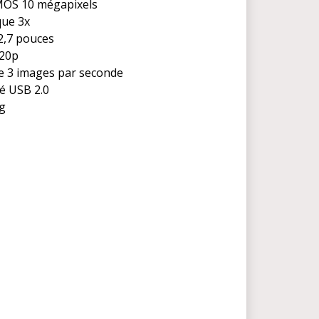
MOS 10 mégapixels
ue 3x
2,7 pouces
720p
e 3 images par seconde
é USB 2.0
 g