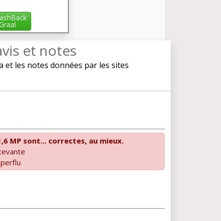
ashBack
iGraal
avis et notes
et les notes données par les sites
,6 MP sont... correctes, au mieux.
cevante
perflu