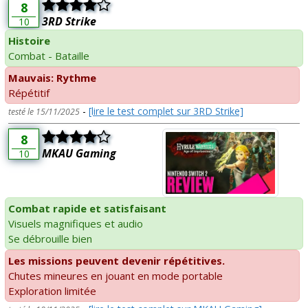
8
3RD Strike
10
Histoire
Combat - Bataille
Mauvais: Rythme
Répétitif
-
[lire le test complet sur 3RD Strike]
testé le 15/11/2025
8
MKAU Gaming
10
Combat rapide et satisfaisant
Visuels magnifiques et audio
Se débrouille bien
Les missions peuvent devenir répétitives.
Chutes mineures en jouant en mode portable
Exploration limitée