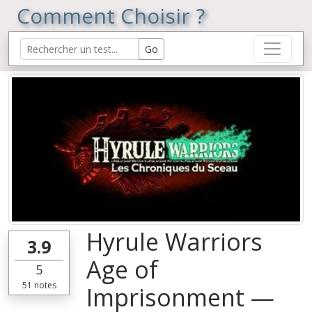
Comment Choisir ?
Hyrule Warriors
3.9
Age of
5
51
notes
Imprisonment —