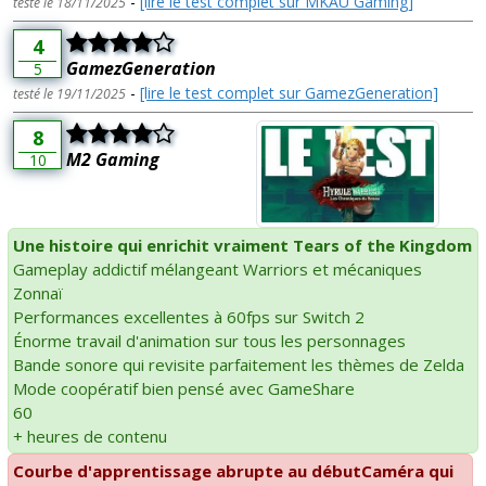
-
[lire le test complet sur MKAU Gaming]
testé le 18/11/2025
4
GamezGeneration
5
-
[lire le test complet sur GamezGeneration]
testé le 19/11/2025
8
M2 Gaming
10
Une histoire qui enrichit vraiment Tears of the Kingdom
Gameplay addictif mélangeant Warriors et mécaniques
Zonnaï
Performances excellentes à 60fps sur Switch 2
Énorme travail d'animation sur tous les personnages
Bande sonore qui revisite parfaitement les thèmes de Zelda
Mode coopératif bien pensé avec GameShare
60
+ heures de contenu
Courbe d'apprentissage abrupte au débutCaméra qui