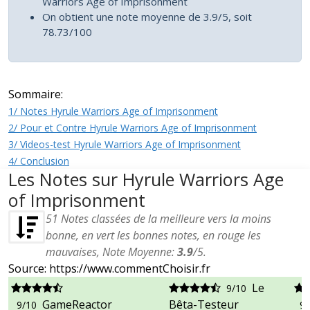
Warriors Age of Imprisonment
On obtient une note moyenne de 3.9/5, soit
78.73/100
Sommaire:
1/ Notes Hyrule Warriors Age of Imprisonment
2/ Pour et Contre Hyrule Warriors Age of Imprisonment
3/ Videos-test Hyrule Warriors Age of Imprisonment
4/ Conclusion
Les Notes sur Hyrule Warriors Age
of Imprisonment
51
Notes classées de la meilleure vers la moins
bonne, en vert les bonnes notes, en rouge les
mauvaises, Note Moyenne:
3.9
/
5
.
Source: https://www.commentChoisir.fr
Le
9/10
GameReactor
Bêta-Testeur
9/10
9/