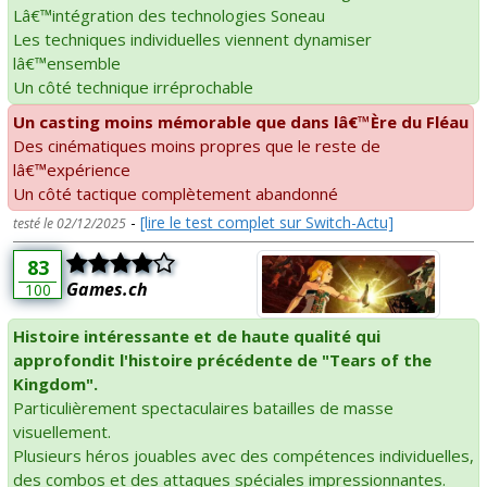
Lâ€™intégration des technologies Soneau
Les techniques individuelles viennent dynamiser
lâ€™ensemble
Un côté technique irréprochable
Un casting moins mémorable que dans lâ€™Ère du Fléau
Des cinématiques moins propres que le reste de
lâ€™expérience
Un côté tactique complètement abandonné
-
[lire le test complet sur Switch-Actu]
testé le 02/12/2025
83
Games.ch
100
Histoire intéressante et de haute qualité qui
approfondit l'histoire précédente de "Tears of the
Kingdom".
Particulièrement spectaculaires batailles de masse
visuellement.
Plusieurs héros jouables avec des compétences individuelles,
des combos et des attaques spéciales impressionnantes.