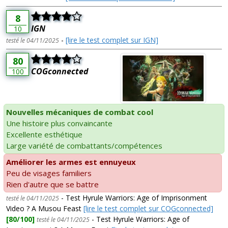
8
IGN
10
-
[lire le test complet sur IGN]
testé le 04/11/2025
80
COGconnected
100
Nouvelles mécaniques de combat cool
Une histoire plus convaincante
Excellente esthétique
Large variété de combattants/compétences
Améliorer les armes est ennuyeux
Peu de visages familiers
Rien d'autre que se battre
- Test Hyrule Warriors: Age of Imprisonment
testé le 04/11/2025
Video ? A Musou Feast
[lire le test complet sur COGconnected]
[80/100]
- Test Hyrule Warriors: Age of
testé le 04/11/2025