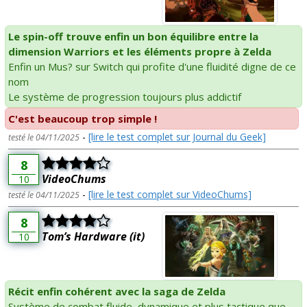
Le spin-off trouve enfin un bon équilibre entre la
dimension Warriors et les éléments propre à Zelda
Enfin un Mus? sur Switch qui profite d'une fluidité digne de ce
nom
Le système de progression toujours plus addictif
C'est beaucoup trop simple !
-
[lire le test complet sur Journal du Geek]
testé le 04/11/2025
8
VideoChums
10
-
[lire le test complet sur VideoChums]
testé le 04/11/2025
8
Tom’s Hardware (it)
10
Récit enfin cohérent avec la saga de Zelda
Système de combat fluide, dynamique et plus tactique que