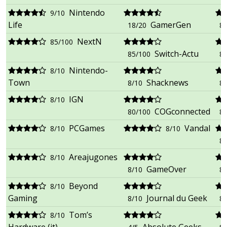
Nintendo
9/10
Life
GamerGen
18/20
87
NextN
85/100
Switch-Actu
85/100
83
Nintendo-
8/10
Town
Shacknews
8/10
8/
IGN
8/10
COGconnected
80/100
8/
PCGames
Vandal
8/10
8/10
8/
Areajugones
8/10
GameOver
8/10
8/
Beyond
8/10
Gaming
Journal du Geek
8/10
8/
Tom’s
8/10