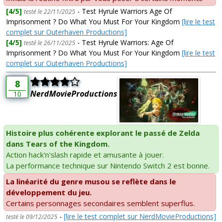
[4/5]
- Test Hyrule Warriors Age Of
testé le 22/11/2025
Imprisonment ? Do What You Must For Your Kingdom
[lire le test
complet sur Outerhaven Productions]
[4/5]
- Test Hyrule Warriors: Age Of
testé le 26/11/2025
Imprisonment ? Do What You Must For Your Kingdom
[lire le test
complet sur Outerhaven Productions]
8
NerdMovieProductions
10
Histoire plus cohérente explorant le passé de Zelda
dans Tears of the Kingdom.
Action hack'n'slash rapide et amusante à jouer.
La performance technique sur Nintendo Switch 2 est bonne.
La linéarité du genre musou se reflète dans le
développement du jeu.
Certains personnages secondaires semblent superflus.
-
[lire le test complet sur NerdMovieProductions]
testé le 09/12/2025