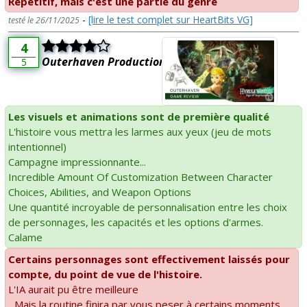
Répétitif, mais c'est une partie du genre
-
[lire le test complet sur HeartBits VG]
testé le 26/11/2025
4
Outerhaven Productions
5
Les visuels et animations sont de première qualité
L'histoire vous mettra les larmes aux yeux (jeu de mots
intentionnel)
Campagne impressionnante...
Incredible Amount Of Customization Between Character
Choices, Abilities, and Weapon Options
Une quantité incroyable de personnalisation entre les choix
de personnages, les capacités et les options d'armes.
Calame
Certains personnages sont effectivement laissés pour
compte, du point de vue de l'histoire.
L'IA aurait pu être meilleure
...Mais la routine finira par vous peser à certains moments