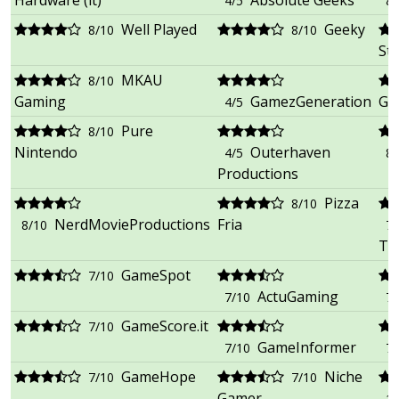
Hardware (it)
Absolute Geeks
4/5
8/
Well Played
Geeky
8/10
8/10
Str
MKAU
8/10
Gaming
GamezGeneration
Ga
4/5
Pure
8/10
Nintendo
Outerhaven
4/5
8/
Productions
Pizza
8/10
NerdMovieProductions
Fria
8/10
75
Tr
GameSpot
7/10
ActuGaming
7/10
7/
GameScore.it
7/10
GameInformer
7/10
7/
GameHope
Niche
7/10
7/10
Gamer
14