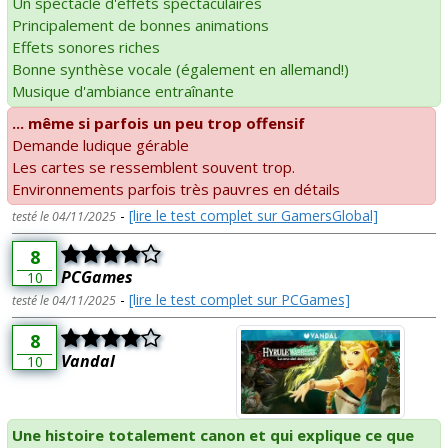
Un spectacle d'effets spectaculaires
Principalement de bonnes animations
Effets sonores riches
Bonne synthèse vocale (également en allemand!)
Musique d'ambiance entraînante
... même si parfois un peu trop offensif
Demande ludique gérable
Les cartes se ressemblent souvent trop.
Environnements parfois très pauvres en détails
-
[lire le test complet sur GamersGlobal]
testé le 04/11/2025
8
PCGames
10
-
[lire le test complet sur PCGames]
testé le 04/11/2025
8
Vandal
10
Une histoire totalement canon et qui explique ce que