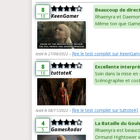
8
Beaucoup de direct
KeenGamer
10
Rhaenyra et Daemon
Même ton que Game
-
[lire le test complet sur KeenGam
testé le 27/08/2022
8
Excellente interpr
tuttoteK
10
Soin dans la mise en
Scénographie et co
-
[lire le test complet sur tuttoteK]
testé le 08/11/2022
4
La Bataille du Goul
GamesRadar
5
Rhaenyra est beauco
Ormund Hightower es