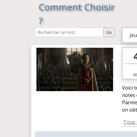
Comment Choisir
?
Jeu
40
Voici 
notes 
Parmis
on obt
Tous l