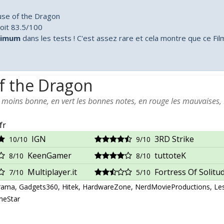
use of the Dragon
oit 83.5/100
aximum
dans les tests ! C'est assez rare et cela montre que ce Fil
f the Dragon
a moins bonne, en vert les bonnes notes, en rouge les mauvaises,
fr
IGN
3RD Strike
10/10
9/10
KeenGamer
tuttoteK
8/10
8/10
Multiplayer.it
Fortress Of Solitu
7/10
5/10
ama, Gadgets360, Hitek, HardwareZone, NerdMovieProductions, Le
meStar