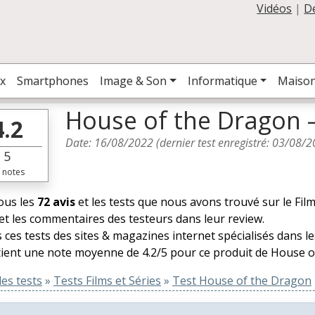
Vidéos
|
D
x
Smartphones
Image & Son
Informatique
Maiso
House of the Dragon 
4.2
Date:
16/08/2022
(dernier test enregistré:
03/08/2
5
notes
tous les
72 avis
et les tests que nous avons trouvé sur le Fil
et les commentaires des testeurs dans leur review.
 ces tests des sites & magazines internet spécialisés dans le
ient une note moyenne de 4.2/5 pour ce produit de House o
es tests
»
Tests Films et Séries
»
Test House of the Dragon