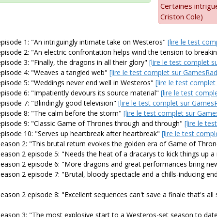
Certaines intrigu
Criston Cole)
isode 1: "An intriguingly intimate take on Westeros"
[lire le test c
isode 2: "An electric confrontation helps wind the tension to breaki
sode 3: "Finally, the dragons in all their glory"
[lire le test complet
episode 4: "Weaves a tangled web"
[lire le test complet sur GamesRad
pisode 5: "Weddings never end well in Westeros"
[lire le test compl
isode 6: "Impatiently devours its source material"
[lire le test com
isode 7: "Blindingly good television"
[lire le test complet sur Games
pisode 8: "The calm before the storm"
[lire le test complet sur Gam
pisode 9: "Classic Game of Thrones through and through"
[lire le t
pisode 10: "Serves up heartbreak after heartbreak"
[lire le test com
eason 2: "This brutal return evokes the golden era of Game of Thro
ason 2 episode 5: "Needs the heat of a dracarys to kick things up a
season 2 episode 6: "More dragons and great performances bring n
ason 2 episode 7: "Brutal, bloody spectacle and a chills-inducing end
ason 2 episode 8: "Excellent sequences can't save a finale that's all
eason 3: "The most explosive start to a Westeros-set season to dat