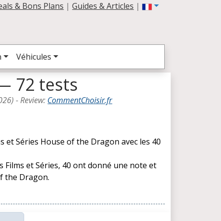
eals & Bons Plans
|
Guides & Articles
|
n
Véhicules
— 72 tests
026
) -
Review
:
CommentChoisir.fr
ms et Séries House of the Dragon avec les 40
s Films et Séries, 40 ont donné une note et
f the Dragon.