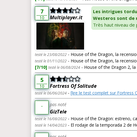
7
Les intrigues tord
Multiplayer.it
10
Westeros sont de 
Très haut niveau de 
- House of the Dragon, la recension
testé le 23/08/2022
- House of the Dragon, la recensio
testé le 01/11/2022
[7/10]
- House of the Dragon 2, la 
testé le 06/08/2024
5
Fortress Of Solitude
10
-
[lire le test complet sur Fortress 
testé le 06/06/2024
pas noté
-
GizTele
- House of the Dragon: estreno, c
testé le 16/08/2022
- El rodaje de la temporada 2 de
testé le 14/04/2023
pas noté