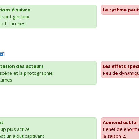
ions à suivre
Le rythme peut
 sont géniaux
 of Thrones
er]
étation des acteurs
Les effets spéc
 scène et la photographie
Peu de dynamiqu
stumes
et
Aemond est lar
up plus active
Bénéficie énorm
t un ajout captivant
la saison 2.