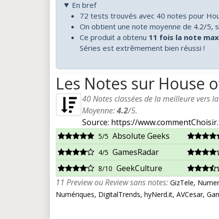
En bref
72 tests trouvés avec 40 notes pour Ho
On obtient une note moyenne de 4.2/5, s
Ce produit a obtenu
11 fois la note m
Séries est extrêmement bien réussi !
Les Notes sur House o
40
Notes classées de la meilleure vers l
Moyenne:
4.2
/
5
.
Source: https://www.commentChoisir.
Absolute Geeks
5/5
GamesRadar
4/5
GeekCulture
8/10
11 Preview ou Review sans notes:
GizTele, Numer
Numériques, DigitalTrends, hyNerd.it, AVCesar, Ga