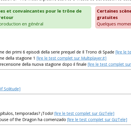
ues et convaincantes pour le trône de
Certaines scèn
retour
gratuites
production en général
Quelques moments
e dei primi 6 episodi della serie prequel de Il Trono di Spade
[lire le 
ne della stagione 1
[lire le test complet sur Multiplayer.it]
recensione della nuova stagione dopo il finale
[lire le test complet sur
Of Solitude]
apítulos, temporadas? ¡Todo!
[lire le test complet sur GizTele]
 House of the Dragon ha comenzado
[lire le test complet sur GizTele]