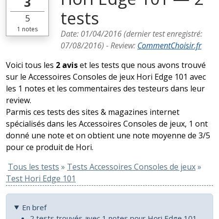
3
tests
5
1
notes
Date:
01/04/2016
(dernier test enregistré:
07/08/2016
) -
Review
:
CommentChoisir.fr
Voici tous les
2 avis
et les tests que nous avons trouvé
sur le Accessoires Consoles de jeux Hori Edge 101 avec
les 1 notes et les commentaires des testeurs dans leur
review.
Parmis ces tests des sites & magazines internet
spécialisés dans les Accessoires Consoles de jeux, 1 ont
donné une note et on obtient une note moyenne de 3/5
pour ce produit de Hori.
Tous les tests
»
Tests Accessoires Consoles de jeux
»
Test Hori Edge 101
En bref
2 tests trouvés avec 1 notes pour Hori Edge 101