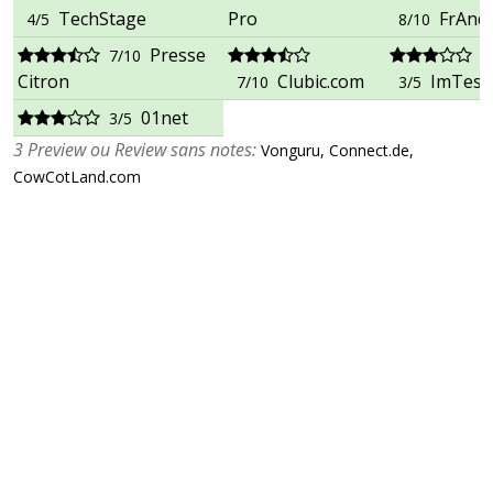
TechStage
Pro
FrAnd
4/5
8/10
Presse
7/10
Citron
Clubic.com
ImTest
7/10
3/5
01net
3/5
3 Preview ou Review sans notes:
Vonguru, Connect.de,
CowCotLand.com