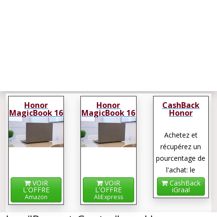
Honor
Honor
CashBack
MagicBook 16
MagicBook 16
Honor
MagicBook 16
Achetez et
récupérez un
pourcentage de
l'achat: le
cashback !
VOIR
VOIR
CashBack
L'OFFRE
L'OFFRE
iGraal
Amazon
AliExpress