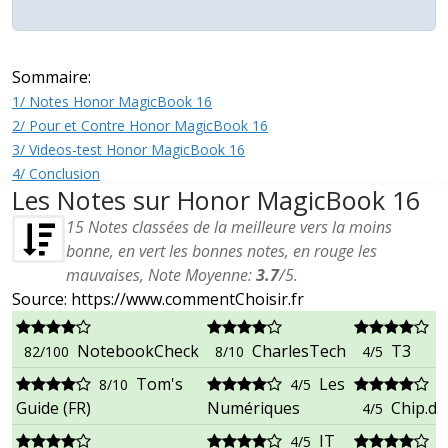
Sommaire:
1/ Notes Honor MagicBook 16
2/ Pour et Contre Honor MagicBook 16
3/ Videos-test Honor MagicBook 16
4/ Conclusion
Les Notes sur Honor MagicBook 16
15
Notes classées de la meilleure vers la moins
bonne, en vert les bonnes notes, en rouge les
mauvaises, Note Moyenne:
3.7
/
5
.
Source: https://www.commentChoisir.fr
NotebookCheck
CharlesTech
T3
82/100
8/10
4/5
Tom's
Les
8/10
4/5
Guide (FR)
Numériques
Chip.de
4/5
IT
4/5