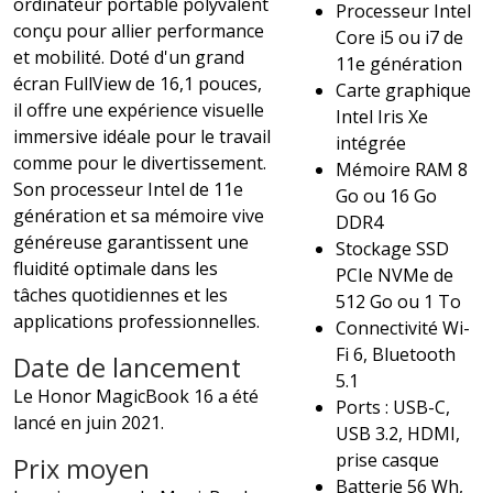
ordinateur portable polyvalent
Processeur Intel
conçu pour allier performance
Core i5 ou i7 de
et mobilité. Doté d'un grand
11e génération
écran FullView de 16,1 pouces,
Carte graphique
il offre une expérience visuelle
Intel Iris Xe
immersive idéale pour le travail
intégrée
comme pour le divertissement.
Mémoire RAM 8
Son processeur Intel de 11e
Go ou 16 Go
génération et sa mémoire vive
DDR4
généreuse garantissent une
Stockage SSD
fluidité optimale dans les
PCIe NVMe de
tâches quotidiennes et les
512 Go ou 1 To
applications professionnelles.
Connectivité Wi-
Fi 6, Bluetooth
Date de lancement
5.1
Le Honor MagicBook 16 a été
Ports : USB-C,
lancé en juin 2021.
USB 3.2, HDMI,
prise casque
Prix moyen
Batterie 56 Wh,