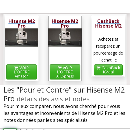
Hisense M2
Hisense M2
CashBack
Pro
Pro
Hisense M2
Pro
Achetez et
récupérez un
pourcentage de
l'achat: le
cashback !
VOIR
VOIR
CashBack
L'OFFRE
L'OFFRE
iGraal
Amazon
AliExpress
Les "Pour et Contre" sur Hisense M2
Pro
détails des avis et notes
Pour mieux comparer, nous avons cherché pour vous
les avantages et inconvénients de Hisense M2 Pro et les
notes données par les sites spécialisés.