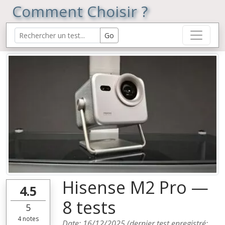
Comment Choisir ?
Hisense M2 Pro —
4.5
8 tests
5
4
notes
Date:
16/12/2025
(dernier test enregistré: