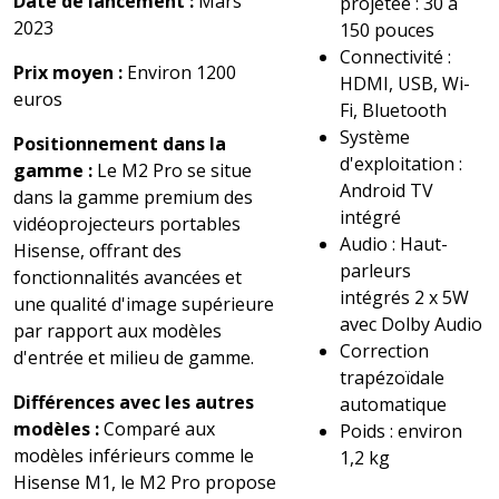
Date de lancement :
Mars
projetée : 30 à
2023
150 pouces
Connectivité :
Prix moyen :
Environ 1200
HDMI, USB, Wi-
euros
Fi, Bluetooth
Système
Positionnement dans la
d'exploitation :
gamme :
Le M2 Pro se situe
Android TV
dans la gamme premium des
intégré
vidéoprojecteurs portables
Audio : Haut-
Hisense, offrant des
parleurs
fonctionnalités avancées et
intégrés 2 x 5W
une qualité d'image supérieure
avec Dolby Audio
par rapport aux modèles
Correction
d'entrée et milieu de gamme.
trapézoïdale
Différences avec les autres
automatique
modèles :
Comparé aux
Poids : environ
modèles inférieurs comme le
1,2 kg
Hisense M1, le M2 Pro propose