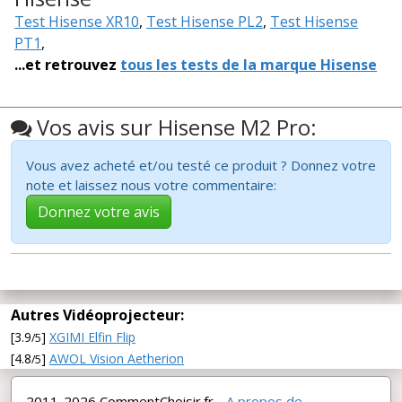
Test Hisense XR10
,
Test Hisense PL2
,
Test Hisense
PT1
,
...et retrouvez
tous les tests de la marque Hisense
Vos avis sur Hisense M2 Pro:
Vous avez acheté et/ou testé ce produit ? Donnez votre
note et laissez nous votre commentaire:
Donnez votre avis
Autres Vidéoprojecteur:
[3.9
]
XGIMI Elfin Flip
/5
[4.8
]
AWOL Vision Aetherion
/5
2011-2026 CommentChoisir.fr -
A propos de