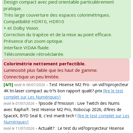
Design compact avec pied orientable particulièrement
pratique.
Très large couverture des espaces colorimétriques.
Compatibilité HDR10, HDR10
+ et Dolby Vision.
Correction du trapèze et de la mise au point efficace.
Présence d'un zoom optique.
Interface VIDAA fluide.
Télécommande rétroéclairée.
Colorimétrie nettement perfectible.
Luminosité plus faible que les haut de gamme.
Connectique un peu limitée.
[4/5]
- Test Hisense M2 Pro : un vid?oprojecteur
testé le 06/07/2026
4K tri-laser compact au tr?s bon rapport qualit?-prix
[lire le test
complet sur Les Numériques]
- ?pisode d'?mission : Live Twitch des Nums
testé le 07/07/2026
avec Rapha?l : test Hisense M2 Pro, Robocup 2026, d?lires de
SpaceX, BYD Seal 8, c'est mardi tech !
[lire le test complet sur Les
Numériques]
- Actualit? : Le test du vid?oprojecteur Hisense
testé le 11/07/2026