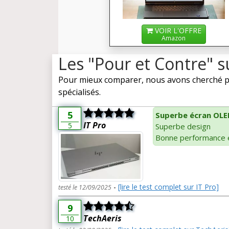
VOIR L'OFFRE
Amazon
Les "Pour et Contre" 
Pour mieux comparer, nous avons cherché po
spécialisés.
5
Superbe écran OLE
IT Pro
5
Superbe design
Bonne performance e
-
[lire le test complet sur IT Pro]
testé le 12/09/2025
9
TechAeris
10