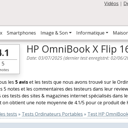
Vidéos
|
D
x
Smartphones
Image & Son
Informatique
Maiso
HP OmniBook X Flip 16
4.1
Date:
03/07/2025
(dernier test enregistré:
02/06/2
5
notes
tous les
5 avis
et les tests que nous avons trouvé sur le Ord
es 5 notes et les commentaires des testeurs dans leur review
 ces tests des sites & magazines internet spécialisés dans 
t on obtient une note moyenne de 4.1/5 pour ce produit de 
es tests
»
Tests Ordinateurs Portables
»
Test HP OmniBook 