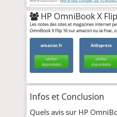
-
[lire le test complet sur PCWorld
testé le 03/07/2025
HP OmniBook X Fli
Les notes des sites et magazines internet p
OmniBook X Flip 16 sur amazon ou la fnac, on 
amazon.fr
AliExpress
vérifier
vérifier
disponibilité
disponibilité
Infos et Conclusion
Quels avis sur HP OmniBoo