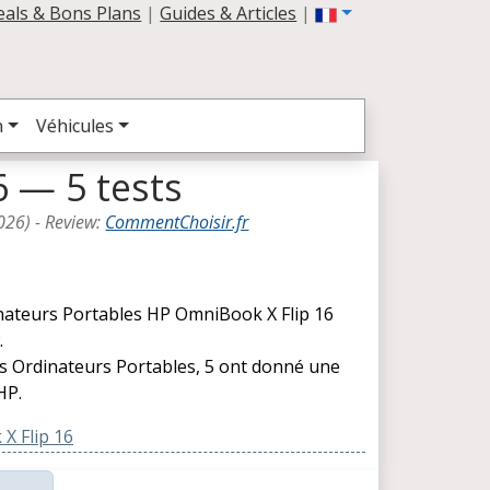
eals & Bons Plans
|
Guides & Articles
|
n
Véhicules
 — 5 tests
026
) -
Review
:
CommentChoisir.fr
inateurs Portables HP OmniBook X Flip 16
.
les Ordinateurs Portables, 5 ont donné une
HP.
X Flip 16