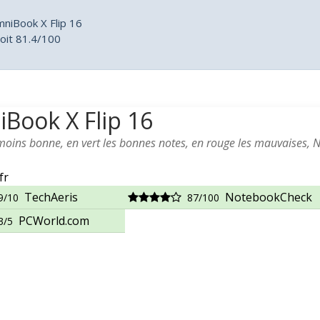
niBook X Flip 16
oit 81.4/100
Book X Flip 16
 moins bonne, en vert les bonnes notes, en rouge les mauvaises, 
fr
TechAeris
NotebookCheck
9/10
87/100
PCWorld.com
3/5