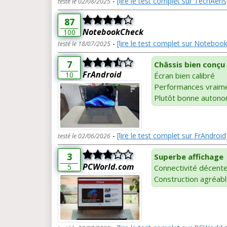
-
[lire le test complet sur TechAeris
testé le 02/08/2025
87
NotebookCheck
100
-
[lire le test complet sur Noteboo
testé le 18/07/2025
7
Châssis bien conçu
FrAndroid
10
Écran bien calibré
Performances vraime
Plutôt bonne autono
-
[lire le test complet sur FrAndroid
testé le 02/06/2026
3
Superbe affichage
PCWorld.com
5
Connectivité décent
Construction agréab