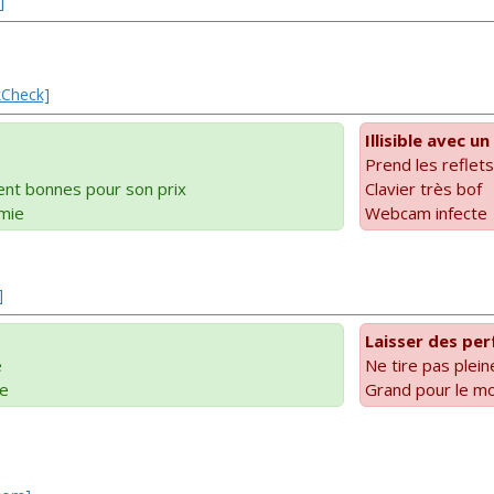
]
kCheck]
Illisible avec un
Prend les refle
nt bonnes pour son prix
Clavier très bof
mie
Webcam infecte
]
Laisser des per
e
Ne tire pas plein
le
Grand pour le m