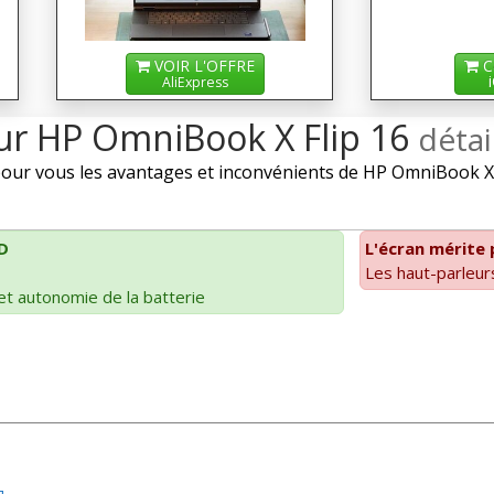
VOIR L'OFFRE
C
AliExpress
sur HP OmniBook X Flip 16
détai
ur vous les avantages et inconvénients de HP OmniBook X Fl
D
L'écran mérite 
Les haut-parleurs
t autonomie de la batterie