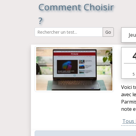
Comment Choisir
?
Jeu
5
Voici 
avec l
Parmis
note e
Tous l