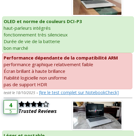
OLED et norme de couleurs DCI-P3
haut-parleurs intégrés
fonctionnement très silencieux
Durée de vie de la batterie
bon marché
Performance dépendante de la compatibilité ARM
performance graphique relativement faible
Écran brillant à haute brillance
Fiabilité logicielle non uniforme
pas de support HDR
-
[lire le test complet sur NotebookCheck]
testé le 18/10/2025
4
Trusted Reviews
5
Léger et portable