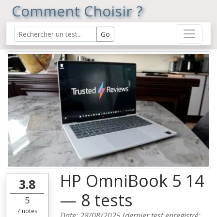
Comment Choisir ?
HP OmniBook 5 14
3.8
— 8 tests
5
7
notes
Date:
28/08/2025
(dernier test enregistré: