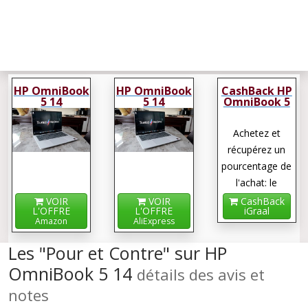
HP OmniBook
HP OmniBook
CashBack HP
5 14
5 14
OmniBook 5
14
Achetez et
récupérez un
pourcentage de
l'achat: le
cashback !
VOIR
VOIR
CashBack
L'OFFRE
L'OFFRE
iGraal
Amazon
AliExpress
Les "Pour et Contre" sur HP
OmniBook 5 14
détails des avis et
notes