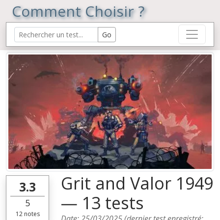
Comment Choisir ?
Grit and Valor 1949
3.3
— 13 tests
5
12
notes
Date:
25/03/2025
(dernier test enregistré: