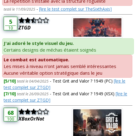
La répétition s'installe avec la structure roguelite
-
[lire le test complet sur TheSixthAxis]
testé le 11/09/2025
5
ZTGD
10
J'ai adoré le style visuel du jeu.
Certains designs de méchas étaient soignés
Le combat est automatique.
Les mises à niveau n'ont jamais semblé intéressantes
Aucune véritable option stratégique dans le jeu
[5/10]
- Test Grit and Valor ? 1949 (PC)
[lire le
testé le 04/04/2025
test complet sur ZTGD]
[7/10]
- Test Grit and Valor ? 1949 (XSX)
[lire le
testé le 26/09/2025
test complet sur ZTGD]
68
XBoxOrNot
100