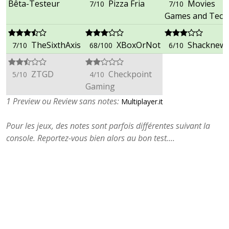
Bêta-Testeur
Pizza Fria
Movies
7/10
7/10
Games and Tech
TheSixthAxis
XBoxOrNot
Shacknew
7/10
68/100
6/10
ZTGD
Checkpoint
5/10
4/10
Gaming
1 Preview ou Review sans notes:
Multiplayer.it
Pour les jeux, des notes sont parfois différentes suivant la
console. Reportez-vous bien alors au bon test....