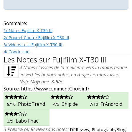
Sommaire:
1/ Notes Fujifilm X-T30 III
2/ Pour et Contre Fujifilm X-T30 III
3/ Videos-test Fujifilm X-T30 III
4/ Conclusion
Les Notes sur Fujifilm X-T30 III
4
Notes classées de la meilleure vers la moins bonne,
en vert les bonnes notes, en rouge les mauvaises,
Note Moyenne:
3.6
/
5
.
Source: https://www.commentChoisir.fr
PhotoTrend
Chip.de
FrAndroid
8/10
4/5
7/10
Labo Fnac
3/5
3 Preview ou Review sans notes:
DPReview, PhotographyBlog,