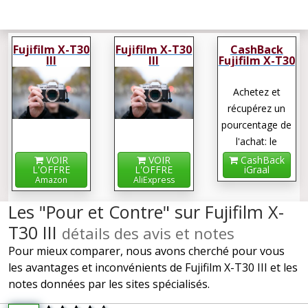
Fujifilm X-T30
Fujifilm X-T30
CashBack
III
III
Fujifilm X-T30
III
Achetez et
récupérez un
pourcentage de
l'achat: le
cashback !
VOIR
VOIR
CashBack
L'OFFRE
L'OFFRE
iGraal
Amazon
AliExpress
Les "Pour et Contre" sur Fujifilm X-
T30 III
détails des avis et notes
Pour mieux comparer, nous avons cherché pour vous
les avantages et inconvénients de Fujifilm X-T30 III et les
notes données par les sites spécialisés.