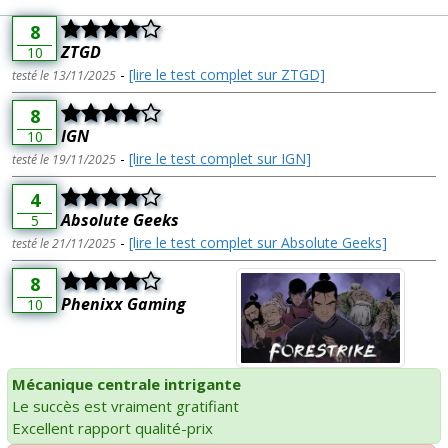
8
ZTGD
10
-
[lire le test complet sur ZTGD]
testé le 13/11/2025
8
IGN
10
-
[lire le test complet sur IGN]
testé le 19/11/2025
4
Absolute Geeks
5
-
[lire le test complet sur Absolute Geeks]
testé le 21/11/2025
8
Phenixx Gaming
10
Mécanique centrale intrigante
Le succès est vraiment gratifiant
Excellent rapport qualité-prix