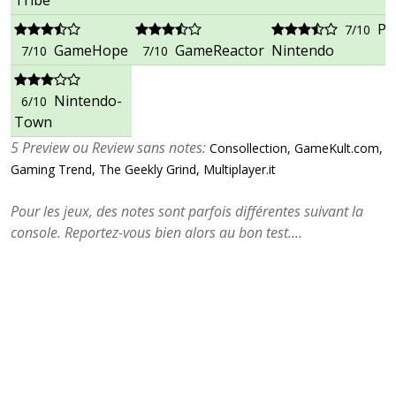
Tribe
Pu
7/10
GameHope
GameReactor
Nintendo
7/10
7/10
Nintendo-
6/10
Town
5 Preview ou Review sans notes:
Consollection, GameKult.com,
Gaming Trend, The Geekly Grind, Multiplayer.it
Pour les jeux, des notes sont parfois différentes suivant la
console. Reportez-vous bien alors au bon test....