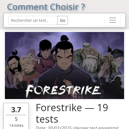
Comment Choisir ?
Forestrike — 19
3.7
tests
5
14
notes
Date:
30/03/2025
(dernier test enregistré: