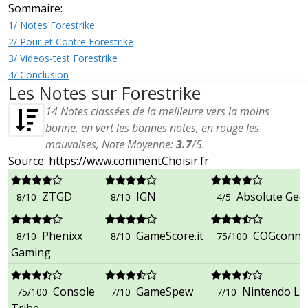
Sommaire:
1/ Notes Forestrike
2/ Pour et Contre Forestrike
3/ Videos-test Forestrike
4/ Conclusion
Les Notes sur Forestrike
14
Notes classées de la meilleure vers la moins
bonne, en vert les bonnes notes, en rouge les
mauvaises, Note Moyenne:
3.7
/
5
.
Source: https://www.commentChoisir.fr
ZTGD
IGN
Absolute Gee
8/10
8/10
4/5
Phenixx
GameScore.it
COGconne
8/10
8/10
75/100
Gaming
Console
GameSpew
Nintendo Lif
75/100
7/10
7/10