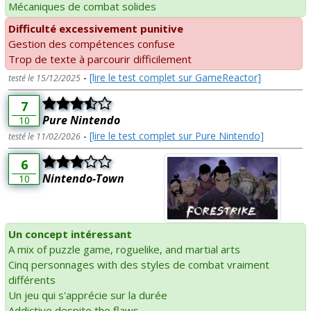
Mécaniques de combat solides
Difficulté excessivement punitive
Gestion des compétences confuse
Trop de texte à parcourir difficilement
-
[lire le test complet sur GameReactor]
testé le 15/12/2025
7
Pure Nintendo
10
-
[lire le test complet sur Pure Nintendo]
testé le 11/02/2026
6
Nintendo-Town
10
Un concept intéressant
A mix of puzzle game, roguelike, and martial arts
Cinq personnages with des styles de combat vraiment
différents
Un jeu qui s'apprécie sur la durée
Addictive despite the flaws