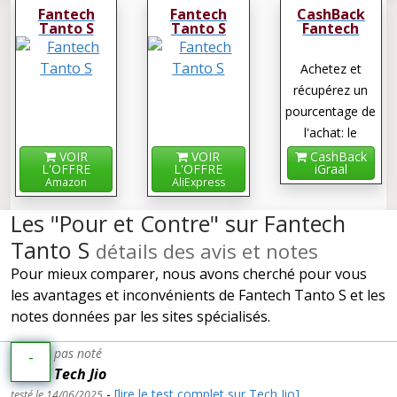
Fantech
Fantech
CashBack
Tanto S
Tanto S
Fantech
Tanto S
Achetez et
récupérez un
pourcentage de
l'achat: le
cashback !
VOIR
VOIR
CashBack
L'OFFRE
L'OFFRE
iGraal
Amazon
AliExpress
Les "Pour et Contre" sur Fantech
Tanto S
détails des avis et notes
Pour mieux comparer, nous avons cherché pour vous
les avantages et inconvénients de Fantech Tanto S et les
notes données par les sites spécialisés.
pas noté
-
Tech Jio
-
[lire le test complet sur Tech Jio]
testé le 14/06/2025