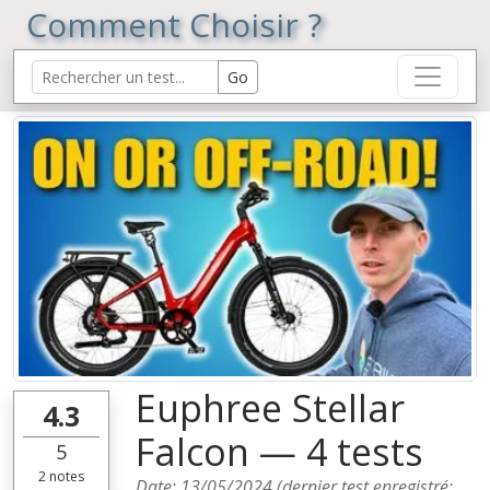
Comment Choisir ?
Euphree Stellar
4.3
Falcon — 4 tests
5
2
notes
Date:
13/05/2024
(dernier test enregistré: