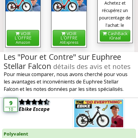
Achetez et
récupérez un
pourcentage de
l'achat: le
cashback !
VOIR
VOIR
CashBack
L'OFFRE
L'OFFRE
iGraal
Amazon
AliExpress
Les "Pour et Contre" sur Euphree
Stellar Falcon
détails des avis et notes
Pour mieux comparer, nous avons cherché pour vous
les avantages et inconvénients de Euphree Stellar
Falcon et les notes données par les sites spécialisés.
9
Ebike Escape
10
Polyvalent