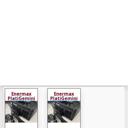
Enermax
Enermax
PlatiGemini
PlatiGemini
1200
1200