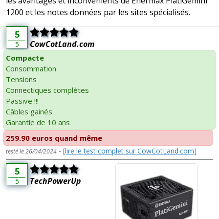
les avantages et inconvénients de Enermax PlatiGemini
1200 et les notes données par les sites spécialisés.
5
CowCotLand.com
5
Compacte
Consommation
Tensions
Connectiques complètes
Passive !!!
Câbles gainés
Garantie de 10 ans
259.90 euros quand même
-
[lire le test complet sur CowCotLand.com]
testé le 26/04/2024
5
TechPowerUp
5