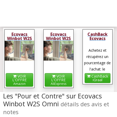
Ecovacs
Ecovacs
CashBack
Winbot W2S
Winbot W2S
Ecovacs
Omni
Omni
Winbot W2S
Omni
Achetez et
récupérez un
pourcentage de
l'achat: le
cashback !
VOIR
VOIR
CashBack
L'OFFRE
L'OFFRE
iGraal
Amazon
AliExpress
Les "Pour et Contre" sur Ecovacs
Winbot W2S Omni
détails des avis et
notes