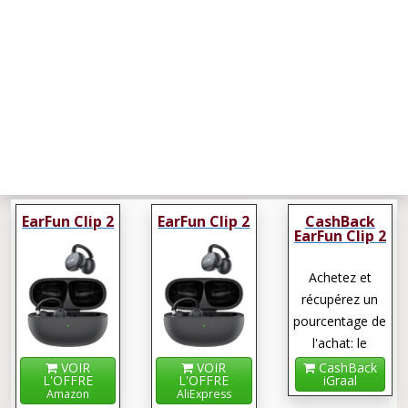
EarFun Clip 2
EarFun Clip 2
CashBack
EarFun Clip 2
Achetez et
récupérez un
pourcentage de
l'achat: le
cashback !
VOIR
VOIR
CashBack
L'OFFRE
L'OFFRE
iGraal
Amazon
AliExpress