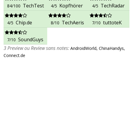
TechTest
Kopfhörer
TechRadar
84/100
4/5
4/5
Chip.de
TechAeris
tuttoteK
4/5
8/10
7/10
SoundGuys
7/10
3 Preview ou Review sans notes:
AndroidWorld, ChinaHandys,
Connect.de