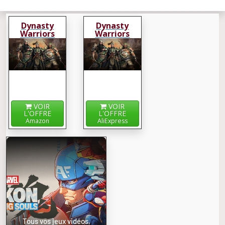
Dynasty
Dynasty
Warriors
Warriors
Origins
Origins
VOIR
VOIR
L'OFFRE
L'OFFRE
Amazon
AliExpress
Tous vos jeux vidéos,