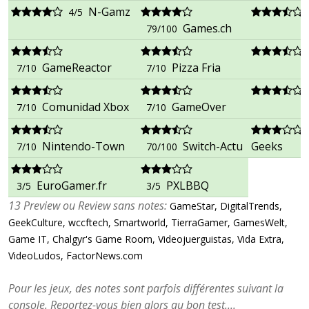
N-Gamz
4/5
Games.ch
79/100
GameReactor
Pizza Fria
7/10
7/10
Comunidad Xbox
GameOver
7/10
7/10
Nintendo-Town
Switch-Actu
Geeks
7/10
70/100
EuroGamer.fr
PXLBBQ
3/5
3/5
13 Preview ou Review sans notes:
GameStar, DigitalTrends,
GeekCulture, wccftech, Smartworld, TierraGamer, GamesWelt,
Game IT, Chalgyr's Game Room, Videojuerguistas, Vida Extra,
VideoLudos, FactorNews.com
Pour les jeux, des notes sont parfois différentes suivant la
console. Reportez-vous bien alors au bon test....