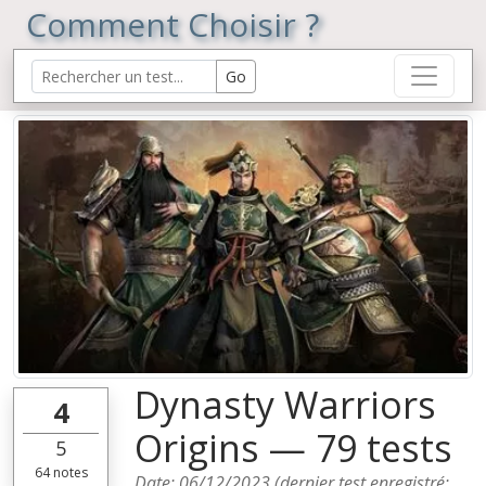
Comment Choisir ?
Dynasty Warriors
4
Origins — 79 tests
5
64
notes
Date:
06/12/2023
(dernier test enregistré: