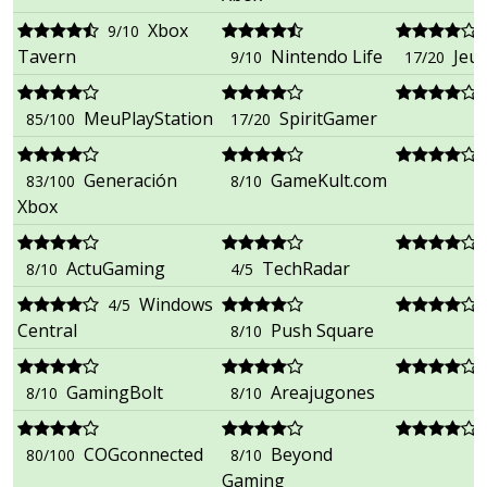
Xbox
9/10
Tavern
Nintendo Life
Jeu
9/10
17/20
MeuPlayStation
SpiritGamer
85/100
17/20
Generación
GameKult.com
83/100
8/10
Xbox
ActuGaming
TechRadar
8/10
4/5
Windows
4/5
Central
Push Square
8/10
GamingBolt
Areajugones
8/10
8/10
COGconnected
Beyond
80/100
8/10
Gaming