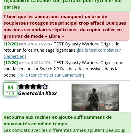
rejouabilité La bande-son, parfaite pour rythmer nos
parties
? bien que les animations manquent un brin de
souplesse Protagoniste principal trop effacé Quelques
missions secondaires répétitives, du copier-coller en
gros Pas de mode « Libre »
[17/20]
- TEST Dynasty Warriors: Origins, le
testé le 01/01/1970
retour en force d'une saga légendaire
[lire le test complet sur
GamerGen]
[17/20]
- TEST Dynasty Warriors: Origins, que
testé le 01/01/1970
vaut la version sur Switch 2 ? Des batailles massives dans la
poche
[lire le test complet sur GamerGen]
83
Generación Xbox
100
Retourne aux racines et ajoute suffisamment de
nouveautés en même temps.
Les combats avec les différentes armes ajoutent beaucoup