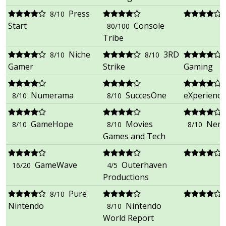
Press
8/10
Start
Console
80/100
Tribe
Niche
3RD
8/10
8/10
Gamer
Strike
Gaming
Numerama
SuccesOne
eXperience.
8/10
8/10
GameHope
Movies
Nerd
8/10
8/10
8/10
Games and Tech
GameWave
Outerhaven
16/20
4/5
Productions
Pure
8/10
Nintendo
Nintendo
8/10
World Report