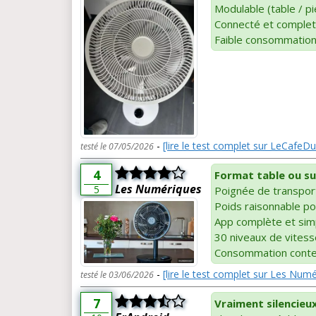
Modulable (table / pi
Connecté et complet
Faible consommatio
-
[lire le test complet sur LeCafeD
testé le 07/05/2026
4
Format table ou su
Les Numériques
5
Poignée de transpor
Poids raisonnable po
App complète et sim
30 niveaux de vitess
Consommation conte
-
[lire le test complet sur Les Num
testé le 03/06/2026
7
Vraiment silencieu