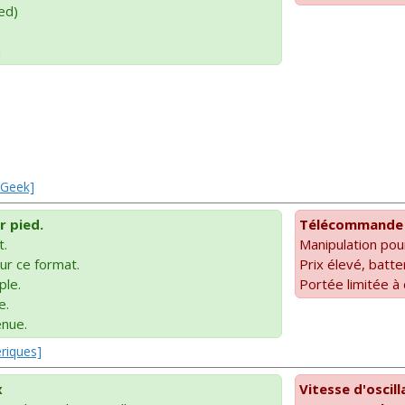
ed)
n
uGeek]
r pied.
Télécommande t
t.
Manipulation pou
ur ce format.
Prix élevé, batte
ple.
Portée limitée à
e.
nue.
ériques]
x
Vitesse d'oscil