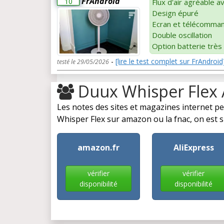
FrAndroid
10
Flux d'air agréable 
Design épuré
Ecran et télécommand
Double oscillation
Option batterie très
-
[lire le test complet sur FrAndroid
testé le 29/05/2026
Duux Whisper Flex
Les notes des sites et magazines internet p
Whisper Flex sur amazon ou la fnac, on est su
amazon.fr
AliExpress
vérifier
vérifier
disponibilité
disponibilité