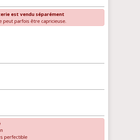
terie est vendu séparément
peut parfois être capricieuse.
é
on
is perfectible