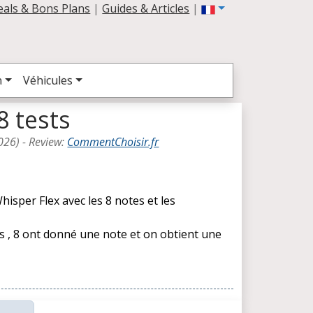
eals & Bons Plans
|
Guides & Articles
|
n
Véhicules
8 tests
026
) -
Review
:
CommentChoisir.fr
isper Flex avec les 8 notes et les
es , 8 ont donné une note et on obtient une