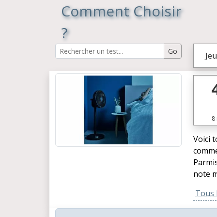
Comment Choisir
?
Jeu
8
Voici 
commen
Parmis
note m
Tous l