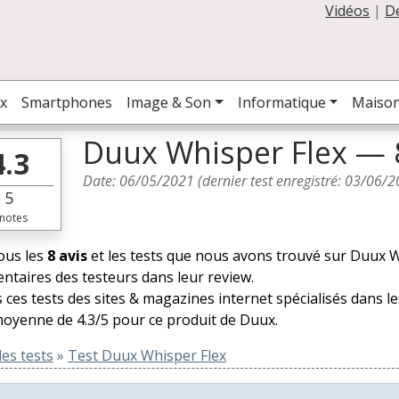
Vidéos
|
D
x
Smartphones
Image & Son
Informatique
Maiso
Duux Whisper Flex — 
4.3
Date:
06/05/2021
(dernier test enregistré:
03/06/2
5
notes
tous les
8 avis
et les tests que nous avons trouvé sur Duux Wh
taires des testeurs dans leur review.
 ces tests des sites & magazines internet spécialisés dans l
oyenne de 4.3/5 pour ce produit de Duux.
es tests
»
Test Duux Whisper Flex