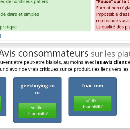
avec de nombreux palliers
"Pause" sur la
Format non régla
e clairs et simples
Impossible d'ass
commande vocal
 pratique
La qualité des pl
]
 Avis consommateurs
sur les pl
euvent etre peut-etre biaisés, au moins avec
les avis client
e
r d'avoir de vrais critiques sur ce produit. (les liens vers l
geekbuying.co
fnac.com
m
vérifier
disponibilité
vérifier
disponibilité