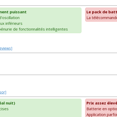
ment puissant
Le pack de bat
oscillation
La télécommande 
ux inférieurs
nurie de fonctionnalités intelligentes
Reviews]
sor]
éal nuit)
Prix assez élev
cises
Batterie en opti
Application parfo