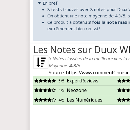
En bref
8 tests trouvés avec 8 notes pour Duux 
On obtient une note moyenne de 4.3/5, s
Ce produit a obtenu
3 fois la note max
extrêmement bien réussi !
Les Notes sur Duux Wh
8
Notes classées de la meilleure vers la
Moyenne:
4.3
/
5
.
Source: https://www.commentChoisir.
ExpertReviews
5/5
Neozone
4/5
Les Numériques
4/5