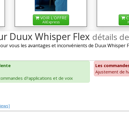
VOIR L'OFFRE
C
AliExpress
sur Duux Whisper Flex
détails de
ur vous les avantages et inconvénients de Duux Whisper Fle
lente
Les commandes 
Ajustement de ha
 commandes d?applications et de voix
views]