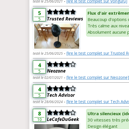
-
[lire le test complet sur Vonguru]
testé le 25/06/2021
5
Flux d'air extrême
Trusted Reviews
5
Beaucoup d'options d'
Très calme aux nivea
Absolument aucune pé
-
[lire le test complet sur Trusted 
testé le 25/06/2025
4
Neozone
5
-
[lire le test complet sur Neozone]
testé le 02/07/2021
4
Tech Advisor
5
-
[lire le test complet sur Tech Advi
testé le 28/06/2024
8
Ultra silencieux (id
LeCafeDuGeek
10
30 vitesses très pré
Design élégant