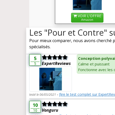
VOIR L'OFFRE
Amazon
Les "Pour et Contre" 
Pour mieux comparer, nous avons cherché po
spécialisés.
5
Conception polyva
ExpertReviews
5
Calme et puissant
Fonctionne avec les
-
[lire le test complet sur ExpertRe
testé le 06/05/2021
10
Vonguru
10