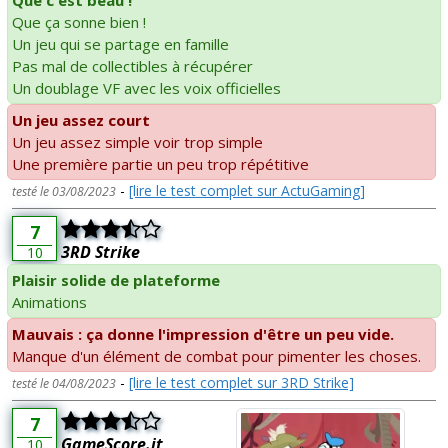
Que c'est beau !
Que ça sonne bien !
Un jeu qui se partage en famille
Pas mal de collectibles à récupérer
Un doublage VF avec les voix officielles
Un jeu assez court
Un jeu assez simple voir trop simple
Une première partie un peu trop répétitive
-
[lire le test complet sur ActuGaming]
testé le 03/08/2023
7
3RD Strike
10
Plaisir solide de plateforme
Animations
Mauvais : ça donne l'impression d'être un peu vide.
Manque d'un élément de combat pour pimenter les choses.
-
[lire le test complet sur 3RD Strike]
testé le 04/08/2023
7
GameScore.it
10