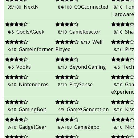
NextN
COGconnected
Tom’
85/100
84/100
8/10
Hardware (i
GodIsAGeek
GameReactor
Shac
4/5
8/10
8/10
Well
8/10
GameInformer
Played
Pizza
8/10
8/10
Vooks
Beyond Gaming
TechR
4/5
8/10
4/5
Nintendoros
PlaySense
Game
8/10
8/10
8/10
eXperience.
GamingBolt
GamezGeneration
Kiss
8/10
4/5
8/10
GadgetGear
GameZebo
Nich
8/10
80/100
8/10