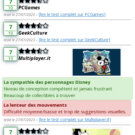
7
PCGames
10
-
[lire le test complet sur PCGames]
testé le 27/07/2023
7
GeekCulture
10
-
[lire le test complet sur GeekCulture]
testé le 27/07/2023
7
Multiplayer.it
10
La sympathie des personnages Disney
Niveau de conception compétent et jamais frustrant
Beaucoup de collectibles à trouver
La lenteur des mouvements
Difficulté moyenne/basse et trop de suggestions visuelles.
-
[lire le test complet sur Multiplayer.it]
testé le 27/07/2023
7