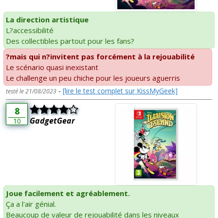
La direction artistique
L?accessibilité
Des collectibles partout pour les fans?
?mais qui n?invitent pas forcément à la rejouabilité
Le scénario quasi inexistant
Le challenge un peu chiche pour les joueurs aguerris
-
[lire le test complet sur KissMyGeek]
testé le 21/08/2023
8
GadgetGear
10
Joue facilement et agréablement.
Ça a l'air génial.
Beaucoup de valeur de rejouabilité dans les niveaux