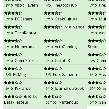
Xbox Tavern
TheXboxHub
Press
8/10
4/5
7/10
PCGames
GeekCulture
Multi
7/10
7/10
7/10
Vandal
7/10
TechRaptor
Vide
7/10
7/10
Numerama
ActuGaming
Strike
7/10
7/10
GameScore.it
tuttoteK
Games
7/10
7/10
3/5
PCMag
EuroGamer.fr
Area
3/5
3/5
6/10
JVFrance
Journal du Geek
Swi
6/10
6/10
60/100
Le
6/10
Bêta-Testeur
Nintendúo
Game
56/100
5/10