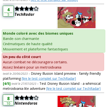
4
TechRadar
5
Monde coloré avec des biomes uniques
Bande-son charmante
Cinématiques de haute qualité
Mouvement et plateforme fantastiques
Un peu du côté court
Aucun combat ne découragera certains.
Assez linéaire pour un metroidvania
- Disney Illusion Island preview - family-friendly
testé le 20/06/2023
platforming
[lire le test complet sur TechRadar]
[4/5]
- Test Disney Illusion Island - a whimsical
testé le 27/07/2023
metroidvania-lite adventure
[lire le test complet sur TechRadar]
8
Nintendoros
10