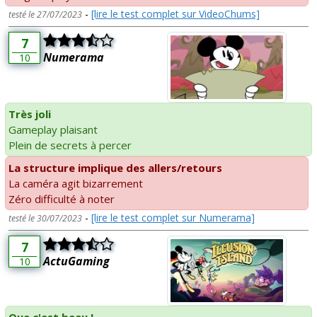
-
[lire le test complet sur VideoChums]
testé le 27/07/2023
7
Numerama
10
Très joli
Gameplay plaisant
Plein de secrets à percer
La structure implique des allers/retours
La caméra agit bizarrement
Zéro difficulté à noter
-
[lire le test complet sur Numerama]
testé le 30/07/2023
7
ActuGaming
10