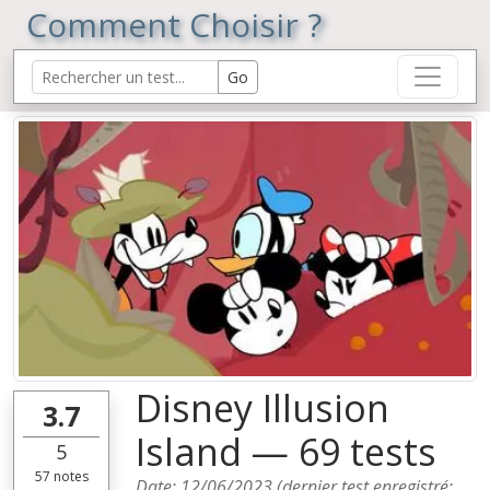
Comment Choisir ?
Disney Illusion
3.7
Island — 69 tests
5
57
notes
Date:
12/06/2023
(dernier test enregistré: