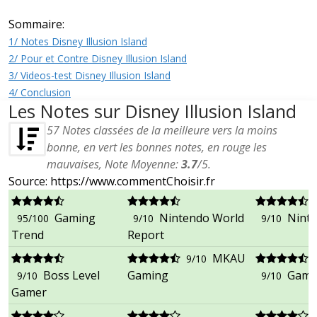
Sommaire:
1/ Notes Disney Illusion Island
2/ Pour et Contre Disney Illusion Island
3/ Videos-test Disney Illusion Island
4/ Conclusion
Les Notes sur Disney Illusion Island
57
Notes classées de la meilleure vers la moins
bonne, en vert les bonnes notes, en rouge les
mauvaises, Note Moyenne:
3.7
/
5
.
Source: https://www.commentChoisir.fr
Gaming
Nintendo World
Ninte
95/100
9/10
9/10
Trend
Report
MKAU
9/10
Boss Level
Gaming
Game
9/10
9/10
Gamer