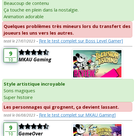
Beaucoup de contenu
Ça touche en plein dans la nostalgie.
Animation adorable
Quelques problèmes très mineurs lors du transfert des
joueurs les uns vers les autres.
-
[lire le test complet sur Boss Level Gamer]
testé le 27/07/2023
9
MKAU Gaming
10
Style artistique incroyable
Sons magiques
Super histoire
Les personnages qui grognent, ça devient lassant.
-
[lire le test complet sur MKAU Gaming]
testé le 06/08/2023
9
GameOver
10