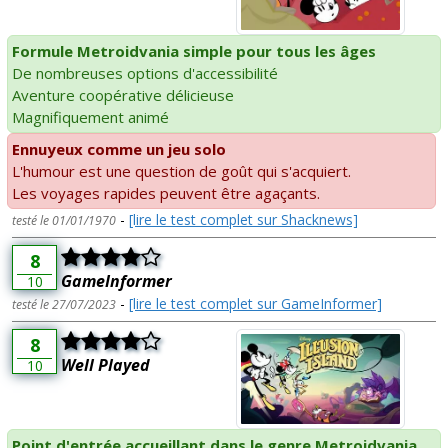
Formule Metroidvania simple pour tous les âges
De nombreuses options d'accessibilité
Aventure coopérative délicieuse
Magnifiquement animé
Ennuyeux comme un jeu solo
L'humour est une question de goût qui s'acquiert.
Les voyages rapides peuvent être agaçants.
-
[lire le test complet sur Shacknews]
testé le 01/01/1970
8
GameInformer
10
-
[lire le test complet sur GameInformer]
testé le 27/07/2023
8
Well Played
10
Point d'entrée accueillant dans le genre Metroidvania