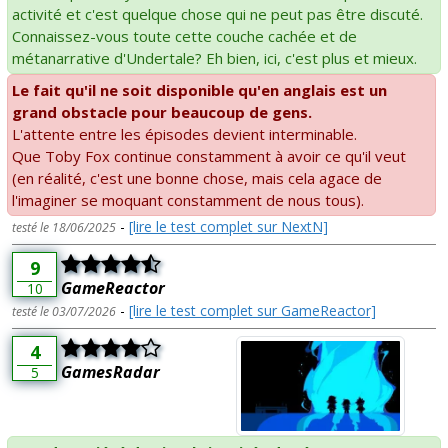
activité et c'est quelque chose qui ne peut pas être discuté.
Connaissez-vous toute cette couche cachée et de
métanarrative d'Undertale? Eh bien, ici, c'est plus et mieux.
Le fait qu'il ne soit disponible qu'en anglais est un
grand obstacle pour beaucoup de gens.
L'attente entre les épisodes devient interminable.
Que Toby Fox continue constamment à avoir ce qu'il veut
(en réalité, c'est une bonne chose, mais cela agace de
l'imaginer se moquant constamment de nous tous).
-
[lire le test complet sur NextN]
testé le 18/06/2025
9
GameReactor
10
-
[lire le test complet sur GameReactor]
testé le 03/07/2026
4
GamesRadar
5