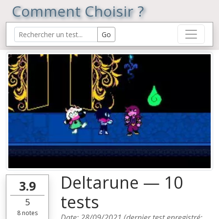
Comment Choisir ?
Deltarune — 10
3.9
tests
5
8
notes
Date:
28/09/2021
(dernier test enregistré: