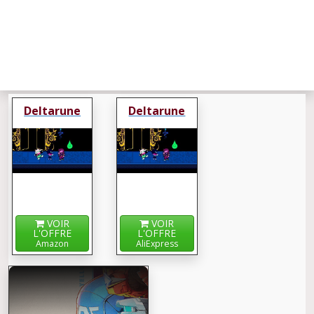
Deltarune
Deltarune
VOIR
VOIR
L'OFFRE
L'OFFRE
Amazon
AliExpress