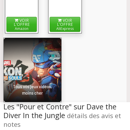
VOIR
VOIR
L'OFFRE
L'OFFRE
Amazon
AliExpress
Tous vos jeux vidéos,
moins cher
Les "Pour et Contre" sur Dave the
Diver In the Jungle
détails des avis et
notes