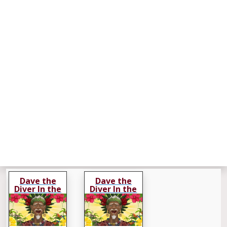
Dave the
Dave the
Diver In the
Diver In the
Jungle
Jungle