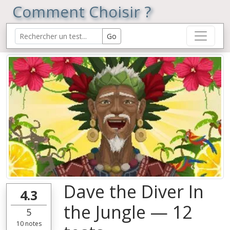
Comment Choisir ?
Dave the Diver In
4.3
the Jungle — 12
5
10
notes