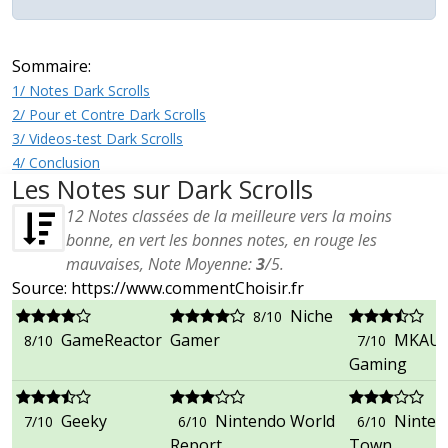
Sommaire:
1/ Notes Dark Scrolls
2/ Pour et Contre Dark Scrolls
3/ Videos-test Dark Scrolls
4/ Conclusion
Les Notes sur Dark Scrolls
12
Notes classées de la meilleure vers la moins
bonne, en vert les bonnes notes, en rouge les
mauvaises, Note Moyenne:
3
/
5
.
Source: https://www.commentChoisir.fr
Niche
8/10
GameReactor
Gamer
MKAU
8/10
7/10
Gaming
Geeky
Nintendo World
Ninten
7/10
6/10
6/10
Report
Town