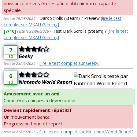
puissance de vos étoiles afin d'obtenir votre capacité
spéciale.
- Dark Scrolls (Steam) ? Preview
[lire le test
testé le 19/03/2026
complet sur MKAU Gaming]
[7/10]
- Test Dark Scrolls (Steam) ?
[lire le test
testé le 23/06/2026
complet sur MKAU Gaming]
7
Geeky
10
-
[lire le test complet sur Geeky]
testé le 25/06/2026
6
Nintendo World Report
10
Amusement avec un ami
Caractères uniques à déverrouiller
Devient rapidement répétitif
Un mouvement bancal
Progression floue et report.
-
[lire le test complet sur Nintendo World Report]
testé le 22/06/2026