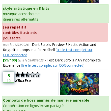
style artistique en 8 bits
musique accrocheuse
itinéraires alternatifs
Jeu répétitif
contrôles frustrants
poussette
- Dark Scrolls Preview ? Hectic Action and
testé le 18/03/2026
Roguelike Loops in a Retro Shell
[lire le test complet sur
COGconnected]
[59/100]
- Test Dark Scrolls ? An Incomplete
testé le 03/08/2026
Experience
[lire le test complet sur COGconnected]
5
XBoxEra
10
Combats de boss animés de manière agréable
Coopération en ligne/écran partagé