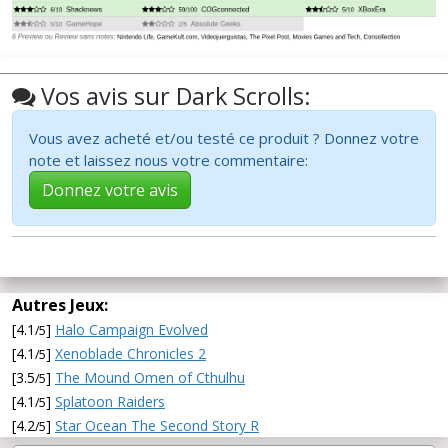
Vos avis sur Dark Scrolls:
Vous avez acheté et/ou testé ce produit ? Donnez votre
note et laissez nous votre commentaire:
Donnez votre avis
Autres Jeux:
[4.1
]
Halo Campaign Evolved
/5
[4.1
]
Xenoblade Chronicles 2
/5
[3.5
]
The Mound Omen of Cthulhu
/5
[4.1
]
Splatoon Raiders
/5
[4.2
]
Star Ocean The Second Story R
/5