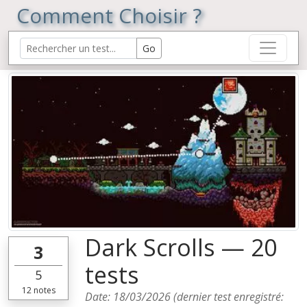
Comment Choisir ?
Dark Scrolls — 20
3
tests
5
12
notes
Date:
18/03/2026
(dernier test enregistré: