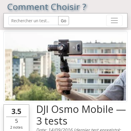
Comment Choisir ?
DJI Osmo Mobile —
3.5
3 tests
5
2
notes
Date:
14/09/2016
(dernier test enregistré: