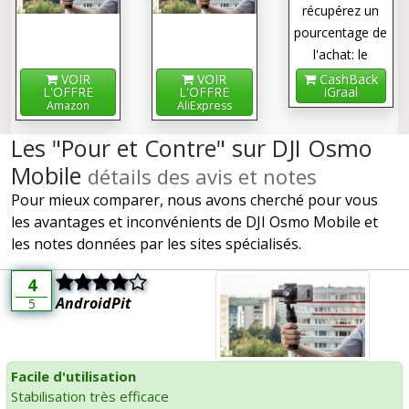
récupérez un
pourcentage de
l'achat: le
cashback !
VOIR
VOIR
CashBack
L'OFFRE
L'OFFRE
iGraal
Amazon
AliExpress
Les "Pour et Contre" sur DJI Osmo
Mobile
détails des avis et notes
Pour mieux comparer, nous avons cherché pour vous
les avantages et inconvénients de DJI Osmo Mobile et
les notes données par les sites spécialisés.
4
AndroidPit
5
Facile d'utilisation
Stabilisation très efficace