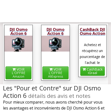
DJI Osmo
DJI Osmo
CashBack DJI
Action 6
Action 6
Osmo Action
6
Achetez et
récupérez un
pourcentage de
l'achat: le
cashback !
VOIR
VOIR
CashBack
L'OFFRE
L'OFFRE
iGraal
Amazon
AliExpress
Les "Pour et Contre" sur DJI Osmo
Action 6
détails des avis et notes
Pour mieux comparer, nous avons cherché pour vous
les avantages et inconvénients de DJI Osmo Action 6 et