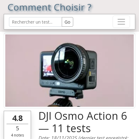
Comment Choisir ?
DJI Osmo Action 6
4.8
— 11 tests
5
4
notes
Date:
18/11/2025
(dernier test enregistré: