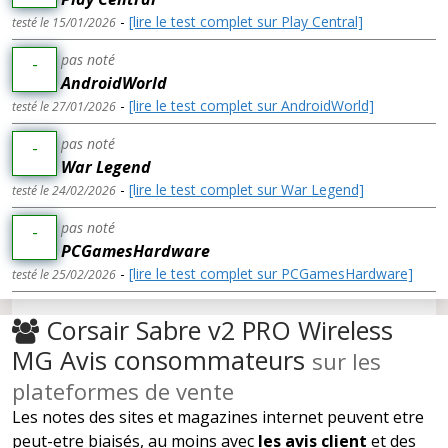
-
[lire le test complet sur Play Central]
testé le 15/01/2026
pas noté
-
AndroidWorld
-
[lire le test complet sur AndroidWorld]
testé le 27/01/2026
pas noté
-
War Legend
-
[lire le test complet sur War Legend]
testé le 24/02/2026
pas noté
-
PCGamesHardware
-
[lire le test complet sur PCGamesHardware]
testé le 25/02/2026
Corsair Sabre v2 PRO Wireless
MG Avis consommateurs
sur les
plateformes de vente
Les notes des sites et magazines internet peuvent etre
peut-etre biaisés, au moins avec
les avis client
et des