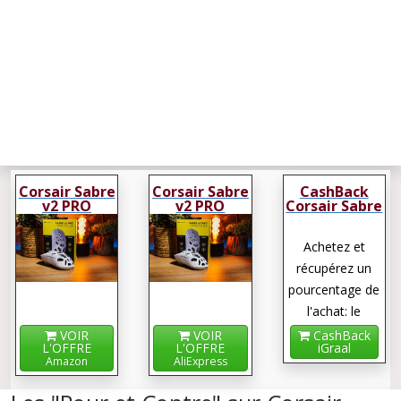
Corsair Sabre
Corsair Sabre
CashBack
v2 PRO
v2 PRO
Corsair Sabre
Wireless MG
Wireless MG
v2 PRO
Wireless MG
Achetez et
récupérez un
pourcentage de
l'achat: le
cashback !
VOIR
VOIR
CashBack
L'OFFRE
L'OFFRE
iGraal
Amazon
AliExpress