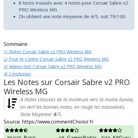
8 tests trouvés avec 4 notes pour Corsair Sabre v2
PRO Wireless MG
On obtient une note moyenne de 4/5, soit 79/100
Sommaire:
1/ Notes Corsair Sabre v2 PRO Wireless MG
2/ Pour et Contre Corsair Sabre v2 PRO Wireless MG
3/ Videos-test Corsair Sabre v2 PRO Wireless MG
4/ Conclusion
Les Notes sur Corsair Sabre v2 PRO
Wireless MG
4
Notes classées de la meilleure vers la moins bonne,
en vert les bonnes notes, en rouge les mauvaises,
Note Moyenne:
4
/
5
.
Source: https://www.commentChoisir.fr
Basic
GamesRadar
KitGuru
96/100
4/5
8/10