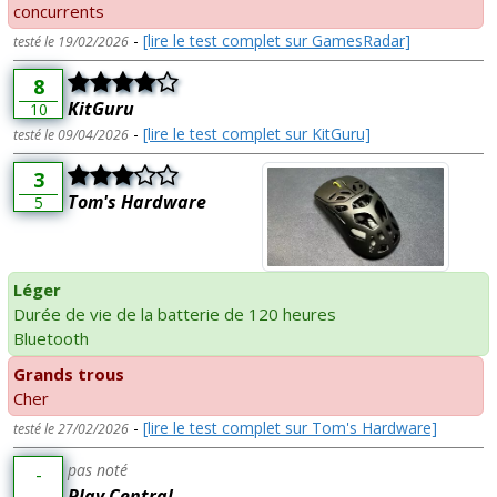
concurrents
-
[lire le test complet sur GamesRadar]
testé le 19/02/2026
8
KitGuru
10
-
[lire le test complet sur KitGuru]
testé le 09/04/2026
3
Tom's Hardware
5
Léger
Durée de vie de la batterie de 120 heures
Bluetooth
Grands trous
Cher
-
[lire le test complet sur Tom's Hardware]
testé le 27/02/2026
pas noté
-
Play Central