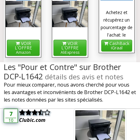
L1642
Achetez et
récupérez un
pourcentage de
l'achat: le
cashback !
VOIR
VOIR
CashBack
L'OFFRE
L'OFFRE
iGraal
Amazon
AliExpress
Les "Pour et Contre" sur Brother
DCP-L1642
détails des avis et notes
Pour mieux comparer, nous avons cherché pour vous
les avantages et inconvénients de Brother DCP-L1642 et
les notes données par les sites spécialisés.
7
Clubic.com
10