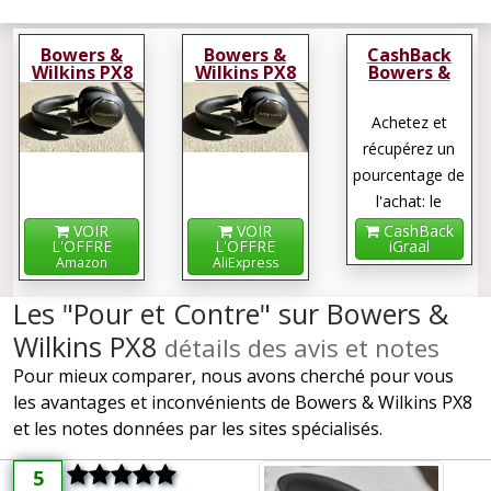
Bowers &
Bowers &
CashBack
Wilkins PX8
Wilkins PX8
Bowers &
Wilkins PX8
Achetez et
récupérez un
pourcentage de
l'achat: le
cashback !
VOIR
VOIR
CashBack
L'OFFRE
L'OFFRE
iGraal
Amazon
AliExpress
Les "Pour et Contre" sur Bowers &
Wilkins PX8
détails des avis et notes
Pour mieux comparer, nous avons cherché pour vous
les avantages et inconvénients de Bowers & Wilkins PX8
et les notes données par les sites spécialisés.
5