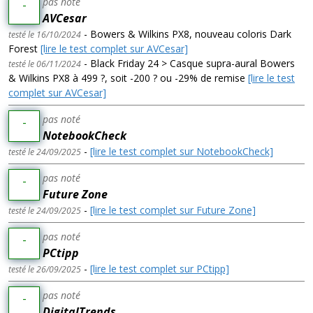
pas noté
-
AVCesar
- Bowers & Wilkins PX8, nouveau coloris Dark
testé le 16/10/2024
Forest
[lire le test complet sur AVCesar]
- Black Friday 24 > Casque supra-aural Bowers
testé le 06/11/2024
& Wilkins PX8 à 499 ?, soit -200 ? ou -29% de remise
[lire le test
complet sur AVCesar]
pas noté
-
NotebookCheck
-
[lire le test complet sur NotebookCheck]
testé le 24/09/2025
pas noté
-
Future Zone
-
[lire le test complet sur Future Zone]
testé le 24/09/2025
pas noté
-
PCtipp
-
[lire le test complet sur PCtipp]
testé le 26/09/2025
pas noté
-
DigitalTrends