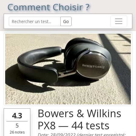
Comment Choisir ?
Bowers & Wilkins
4.3
PX8 — 44 tests
5
26
notes
Date:
28/09/2022
(dernier test enregistré: