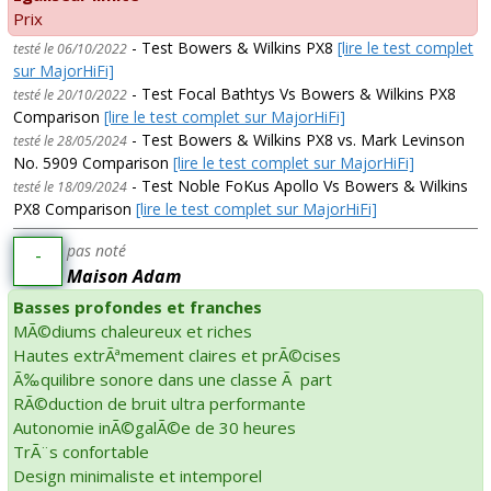
Prix
- Test Bowers & Wilkins PX8
[lire le test complet
testé le 06/10/2022
sur MajorHiFi]
- Test Focal Bathtys Vs Bowers & Wilkins PX8
testé le 20/10/2022
Comparison
[lire le test complet sur MajorHiFi]
- Test Bowers & Wilkins PX8 vs. Mark Levinson
testé le 28/05/2024
No. 5909 Comparison
[lire le test complet sur MajorHiFi]
- Test Noble FoKus Apollo Vs Bowers & Wilkins
testé le 18/09/2024
PX8 Comparison
[lire le test complet sur MajorHiFi]
pas noté
-
Maison Adam
Basses profondes et franches
MÃ©diums chaleureux et riches
Hautes extrÃªmement claires et prÃ©cises
Ã‰quilibre sonore dans une classe Ã part
RÃ©duction de bruit ultra performante
Autonomie inÃ©galÃ©e de 30 heures
TrÃ¨s confortable
Design minimaliste et intemporel