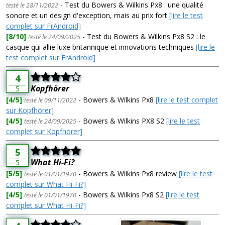
- Test du Bowers & Wilkins Px8 : une qualité
testé le 28/11/2022
sonore et un design d'exception, mais au prix fort
[lire le test
complet sur FrAndroid]
[8/10]
- Test du Bowers & Wilkins Px8 S2 : le
testé le 24/09/2025
casque qui allie luxe britannique et innovations techniques
[lire le
test complet sur FrAndroid]
4
Kopfhörer
5
[4/5]
- Bowers & Wilkins Px8
[lire le test complet
testé le 09/11/2022
sur Kopfhörer]
[4/5]
- Bowers & Wilkins PX8 S2
[lire le test
testé le 24/09/2025
complet sur Kopfhörer]
5
What Hi-Fi?
5
[5/5]
- Bowers & Wilkins Px8 review
[lire le test
testé le 01/01/1970
complet sur What Hi-Fi?]
[4/5]
- Bowers & Wilkins Px8 S2
[lire le test
testé le 01/01/1970
complet sur What Hi-Fi?]