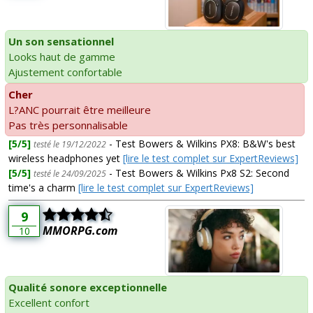
Un son sensationnel
Looks haut de gamme
Ajustement confortable
Cher
L?ANC pourrait être meilleure
Pas très personnalisable
[5/5]
- Test Bowers & Wilkins PX8: B&W's best
testé le 19/12/2022
wireless headphones yet
[lire le test complet sur ExpertReviews]
[5/5]
- Test Bowers & Wilkins Px8 S2: Second
testé le 24/09/2025
time's a charm
[lire le test complet sur ExpertReviews]
9
MMORPG.com
10
Qualité sonore exceptionnelle
Excellent confort