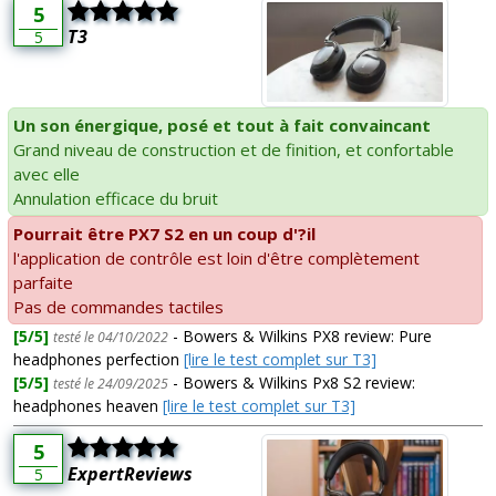
5
T3
5
Un son énergique, posé et tout à fait convaincant
Grand niveau de construction et de finition, et confortable
avec elle
Annulation efficace du bruit
Pourrait être PX7 S2 en un coup d'?il
l'application de contrôle est loin d'être complètement
parfaite
Pas de commandes tactiles
[5/5]
- Bowers & Wilkins PX8 review: Pure
testé le 04/10/2022
headphones perfection
[lire le test complet sur T3]
[5/5]
- Bowers & Wilkins Px8 S2 review:
testé le 24/09/2025
headphones heaven
[lire le test complet sur T3]
5
ExpertReviews
5