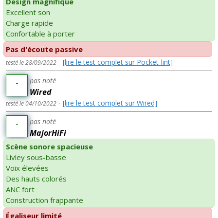
Design magnifique
Excellent son
Charge rapide
Confortable à porter
Pas d'écoute passive
-
[lire le test complet sur Pocket-lint]
testé le 28/09/2022
pas noté
-
Wired
-
[lire le test complet sur Wired]
testé le 04/10/2022
pas noté
-
MajorHiFi
Scène sonore spacieuse
Livley sous-basse
Voix élevées
Des hauts colorés
ANC fort
Construction frappante
Égaliseur limité