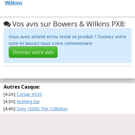
Wilkins
Vos avis sur Bowers & Wilkins PX8:
Vous avez acheté et/ou testé ce produit ? Donnez votre
note et laissez nous votre commentaire:
Donnez votre avis
Autres Casque:
[4.2
]
Corsair HS35
/5
[4.3
]
Nothing Ear
/5
[4.4
]
Sony 1000X The ColleXion
/5
[4.4
]
Sennheiser Momentum 5
/5
[4.4
]
SteelSeries Arctis Nova Pro Omni
/5