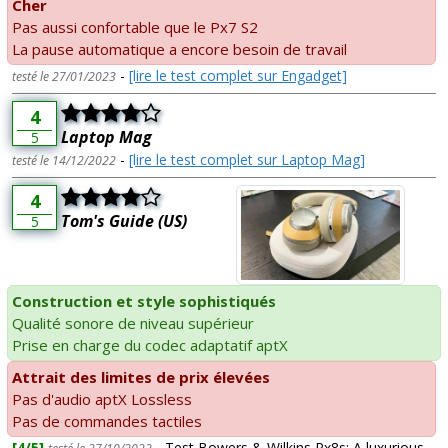
Cher
Pas aussi confortable que le Px7 S2
La pause automatique a encore besoin de travail
-
[lire le test complet sur Engadget]
testé le 27/01/2023
4
Laptop Mag
5
-
[lire le test complet sur Laptop Mag]
testé le 14/12/2022
4
Tom's Guide (US)
5
Construction et style sophistiqués
Qualité sonore de niveau supérieur
Prise en charge du codec adaptatif aptX
Attrait des limites de prix élevées
Pas d'audio aptX Lossless
Pas de commandes tactiles
[4/5]
- Test Bowers & Wilkins Px8s: A luxurious