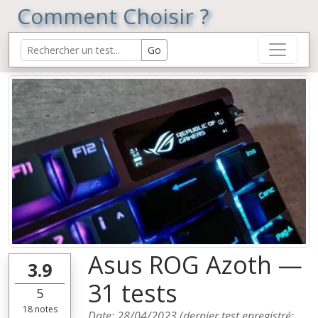
Comment Choisir ?
Asus ROG Azoth —
3.9
31 tests
5
18
notes
Date:
28/04/2023
(dernier test enregistré: