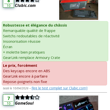
8
Clubic.com
10
Robustesse et élégance du châssis
Remarquable qualité de frappe
Switchs redoutables de réactivité
Insonorisation réussie
Écran
+ molette bien pratiques
GearLink remplace Armoury Crate
Le prix, forcément
Des keycaps encore en ABS
GearLink encore à parfaire
Repose-poignets non fixe
-
[lire le test complet sur Clubic.com]
testé le 10/04/2026
7
GameSoul
10