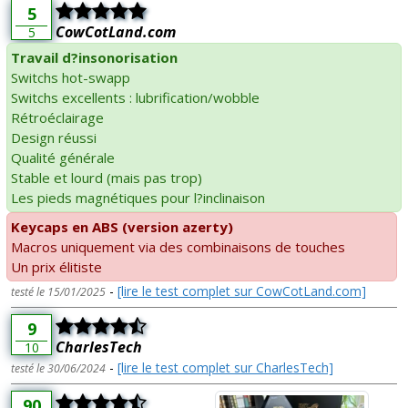
5
CowCotLand.com
5
Travail d?insonorisation
Switchs hot-swapp
Switchs excellents : lubrification/wobble
Rétroéclairage
Design réussi
Qualité générale
Stable et lourd (mais pas trop)
Les pieds magnétiques pour l?inclinaison
Keycaps en ABS (version azerty)
Macros uniquement via des combinaisons de touches
Un prix élitiste
-
[lire le test complet sur CowCotLand.com]
testé le 15/01/2025
9
CharlesTech
10
-
[lire le test complet sur CharlesTech]
testé le 30/06/2024
90