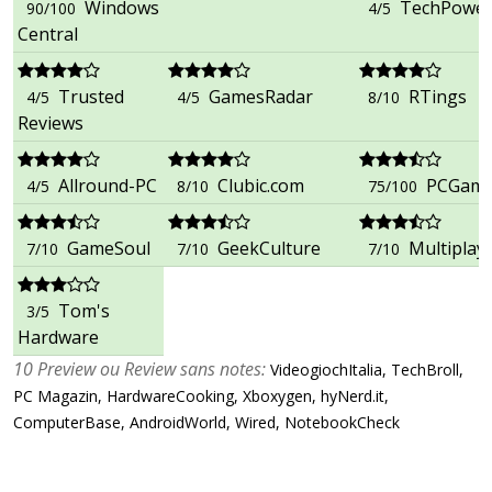
Windows
TechPowe
90/100
4/5
Central
Trusted
GamesRadar
RTings
4/5
4/5
8/10
Reviews
Allround-PC
Clubic.com
PCGame
4/5
8/10
75/100
GameSoul
GeekCulture
Multiplaye
7/10
7/10
7/10
Tom's
3/5
Hardware
10 Preview ou Review sans notes:
VideogiochItalia, TechBroll,
PC Magazin, HardwareCooking, Xboxygen, hyNerd.it,
ComputerBase, AndroidWorld, Wired, NotebookCheck