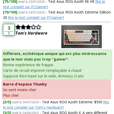
[75/100]
- Test Asus ROG Azoth 96 HE
[lire le
testé le 23/01/2026
test complet sur PCGamer]
[70/100]
- Test Asus ROG Azoth Extreme Edition
testé le 24/07/2026
20
[lire le test complet sur PCGamer]
3
Tom's Hardware
5
Différent, esthétique unique qui est plus intéressante
que le noir mais pas trop "gamer".
Bonne expérience de frappe
Carte de circuit imprimé remplaçable à chaud
Supposé être basé sur le web, Armoury Crate
Barre d'espace Thunky
Se sent moins cher
Plus cher
[3/5]
- Test Asus ROG Azoth Extreme: $500
[lire
testé le 24/07/2024
le test complet sur Tom's Hardware]
[3/5]
- Test Asus ROG Azoth X: A very different
testé le 24/06/2025