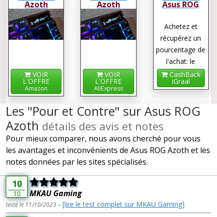
Azoth
Azoth
Asus ROG
Azoth
Achetez et
récupérez un
pourcentage de
l'achat: le
cashback !
VOIR
VOIR
CashBack
L'OFFRE
L'OFFRE
iGraal
Amazon
AliExpress
Les "Pour et Contre" sur Asus ROG
Azoth
détails des avis et notes
Pour mieux comparer, nous avons cherché pour vous
les avantages et inconvénients de Asus ROG Azoth et les
notes données par les sites spécialisés.
10
MKAU Gaming
10
-
[lire le test complet sur MKAU Gaming]
testé le 11/10/2023