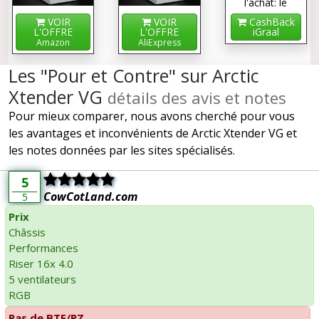
l'achat: le
cashback !
VOIR
VOIR
CashBack
L'OFFRE
L'OFFRE
iGraal
Amazon
AliExpress
Les "Pour et Contre" sur Arctic
Xtender VG
détails des avis et notes
Pour mieux comparer, nous avons cherché pour vous
les avantages et inconvénients de Arctic Xtender VG et
les notes données par les sites spécialisés.
5
CowCotLand.com
5
Prix
Châssis
Performances
Riser 16x 4.0
5 ventilateurs
RGB
Pas de BTF/PZ