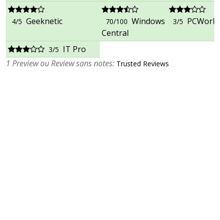
Geeknetic
Windows
PCWorld
4/5
70/100
3/5
Central
IT Pro
3/5
1 Preview ou Review sans notes:
Trusted Reviews