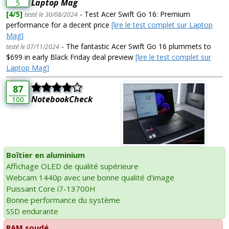
Laptop Mag
5
[4/5]
- Test Acer Swift Go 16: Premium
testé le 30/08/2024
performance for a decent price
[lire le test complet sur Laptop
Mag]
- The fantastic Acer Swift Go 16 plummets to
testé le 07/11/2024
$699 in early Black Friday deal preview
[lire le test complet sur
Laptop Mag]
87
NotebookCheck
100
Boîtier en aluminium
Affichage OLED de qualité supérieure
Webcam 1440p avec une bonne qualité d'image
Puissant Core i7-13700H
Bonne performance du système
SSD endurante
RAM soudé