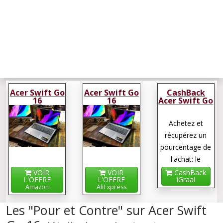
Acer Swift Go
Acer Swift Go
CashBack
16
16
Acer Swift Go
16
Achetez et
récupérez un
pourcentage de
l'achat: le
cashback !
VOIR
VOIR
CashBack
L'OFFRE
L'OFFRE
iGraal
Amazon
AliExpress
Les "Pour et Contre" sur Acer Swift