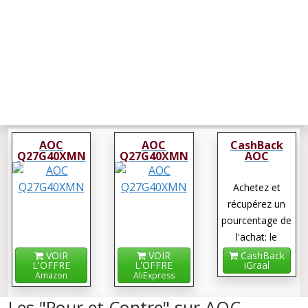
AOC
AOC
CashBack
Q27G40XMN
Q27G40XMN
AOC
Q27G40XMN
Achetez et
récupérez un
pourcentage de
l'achat: le
cashback !
VOIR
VOIR
CashBack
L'OFFRE
L'OFFRE
iGraal
Amazon
AliExpress
Les "Pour et Contre" sur AOC