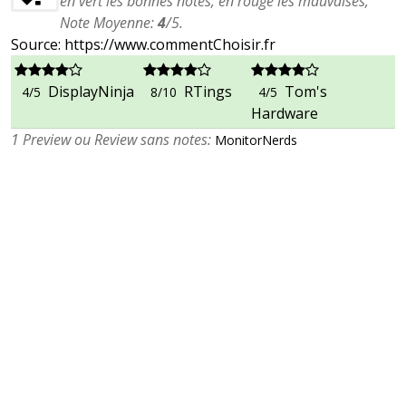
en vert les bonnes notes, en rouge les mauvaises,
Note Moyenne:
4
/
5
.
Source: https://www.commentChoisir.fr
DisplayNinja
RTings
Tom's
4/5
8/10
4/5
Hardware
1 Preview ou Review sans notes:
MonitorNerds