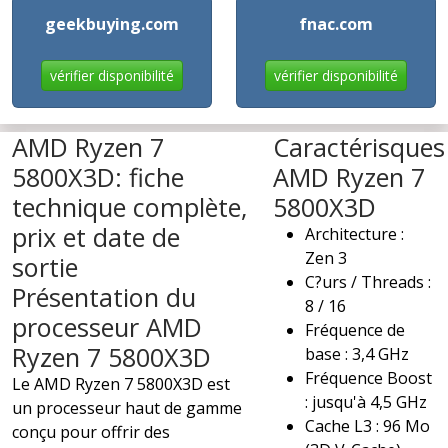
geekbuying.com
fnac.com
vérifier disponibilité
vérifier disponibilité
AMD Ryzen 7
Caractérisques
5800X3D: fiche
AMD Ryzen 7
technique complète,
5800X3D
prix et date de
Architecture :
Zen 3
sortie
C?urs / Threads :
Présentation du
8 / 16
processeur AMD
Fréquence de
Ryzen 7 5800X3D
base : 3,4 GHz
Fréquence Boost
Le AMD Ryzen 7 5800X3D est
: jusqu'à 4,5 GHz
un processeur haut de gamme
Cache L3 : 96 Mo
conçu pour offrir des