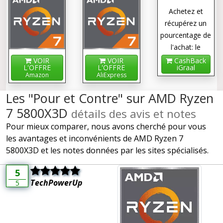
Achetez et
récupérez un
pourcentage de
l'achat: le
cashback !
VOIR
VOIR
CashBack
L'OFFRE
L'OFFRE
iGraal
Amazon
AliExpress
Les "Pour et Contre" sur AMD Ryzen
7 5800X3D
détails des avis et notes
Pour mieux comparer, nous avons cherché pour vous
les avantages et inconvénients de AMD Ryzen 7
5800X3D et les notes données par les sites spécialisés.
5
TechPowerUp
5