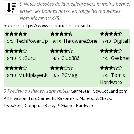
9
Notes classées de la meilleure vers la moins bonne,
en vert les bonnes notes, en rouge les mauvaises,
Note Moyenne:
4
/
5
.
Source: https://www.commentChoisir.fr
TechPowerUp
HardwareZone
DigitalT
5/5
9/10
9/10
KitGuru
Club386
Geeknetic
8/10
4/5
4/5
Multiplayer.it
PCMag
Tom's
8/10
3/5
3/5
Hardware
9 Preview ou Review sans notes:
GameStar, CowCotLand.com,
PC Invasion, EuroGamer.fr, Razorman, NotebookCheck,
Tweakers, ComputerBase, PCGamesHardware