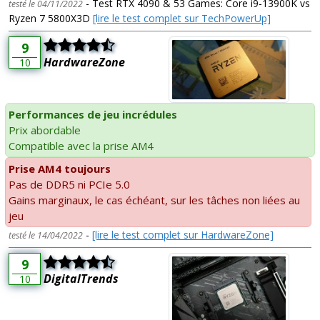
- Test RTX 4090 & 53 Games: Core i9-13900K vs
testé le 04/11/2022
Ryzen 7 5800X3D
[lire le test complet sur TechPowerUp]
9
HardwareZone
10
Performances de jeu incrédules
Prix abordable
Compatible avec la prise AM4
Prise AM4 toujours
Pas de DDR5 ni PCIe 5.0
Gains marginaux, le cas échéant, sur les tâches non liées au
jeu
-
[lire le test complet sur HardwareZone]
testé le 14/04/2022
9
DigitalTrends
10