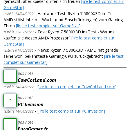
gemischt, aber Spieler dürfen sich freuen
[lire le test complet sur
GameStar]
- Hardware-Test: Ryzen 7 5800X3D im Test -
testé le 14/04/2022
AMD stößt Intel mit Wucht (und Einschränkungen) vom Gaming-
Thron
[lire le test complet sur GameStar]
- Test: Ryzen 7 5800X3D im Test - Warum
testé le 22/02/2023
kaufen alle diesen AMD-Prozessor?
[lire le test complet sur
GameStar]
- News: Ryzen 7 5800X3D - AMD hat gerade
testé le 01/06/2026
seine wohl bekannteste Gaming-CPU zurückgebracht
[lire le test
complet sur GameStar]
pas noté
-
CowCotLand.com
-
[lire le test complet sur CowCotLand.com]
testé le 14/04/2022
pas noté
-
PC Invasion
-
[lire le test complet sur PC Invasion]
testé le 14/04/2022
pas noté
-
EuroGamer.fr