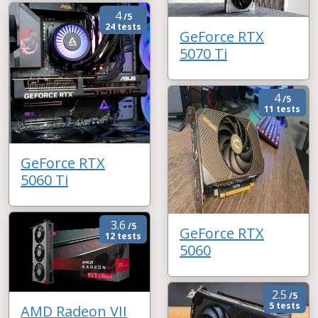
4
/5
24 tests
GeForce RTX
5070 Ti
4
/5
11 tests
GeForce RTX
5060 Ti
3.6
/5
GeForce RTX
12 tests
5060
2.5
/5
5 tests
AMD Radeon VII