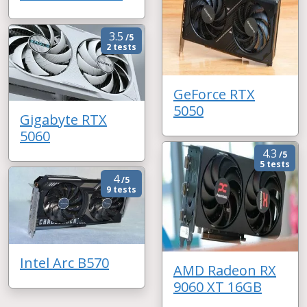
3.5
/5
2 tests
GeForce RTX
5050
Gigabyte RTX
5060
4.3
/5
5 tests
4
/5
9 tests
Intel Arc B570
AMD Radeon RX
9060 XT 16GB