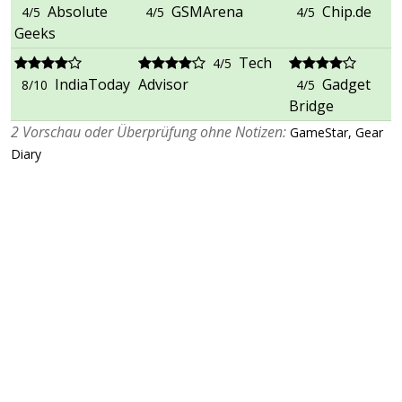
Absolute
GSMArena
Chip.de
4/5
4/5
4/5
Geeks
Tech
4/5
IndiaToday
Advisor
Gadget
8/10
4/5
Bridge
2 Vorschau oder Überprüfung ohne Notizen:
GameStar, Gear
Diary