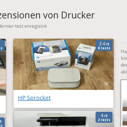
zensionen von Drucker
dernier test enregistré
3.4
/5
ts
8 tests
Ha
kö
de
ak
HP Sprocket
4
/5
2 tests
5
ts