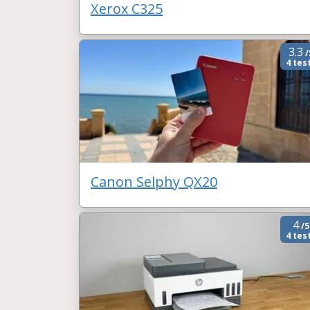
Xerox C325
3.3
/
4 tes
Canon Selphy QX20
4
/5
4 tes