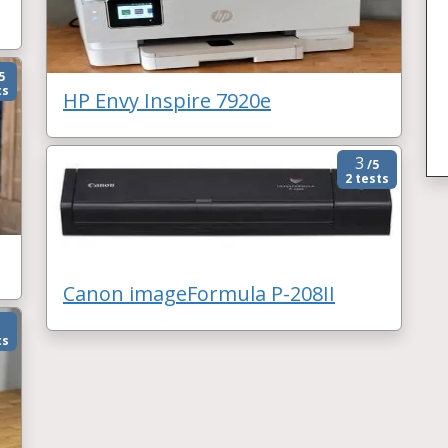
5
ts
HP Envy Inspire 7920e
3
/5
2 tests
Canon imageFormula P-208II
ts