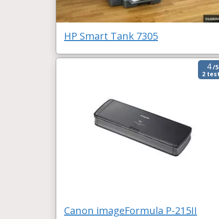
HP Smart Tank 7305
4
/5
2 tes
Canon imageFormula P-215II