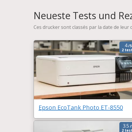
Neueste Tests und Re
Ces drucker sont classés par la date de leur 
4
/5
2 tes
Epson EcoTank Photo ET-8550
3.5
/
2 tes