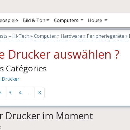
eospiele
Bild & Ton
Computers
House
ests
»
Hi-Tech
»
Computer
»
Hardware
»
Peripheriegeräte
»
e Drucker auswählen ?
s Catégories
 Drucker
2
3
4
...
8
er Drucker im Moment
t