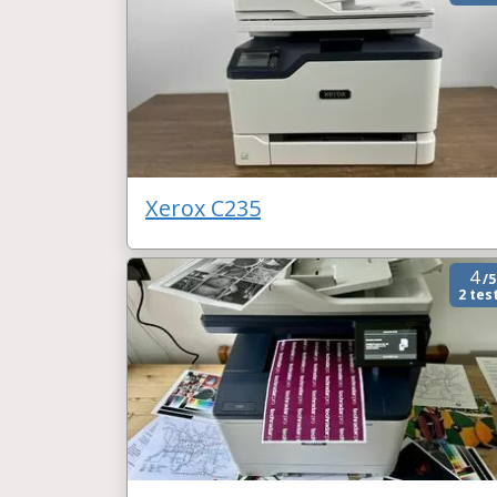
Xerox C235
4
/5
2 tes