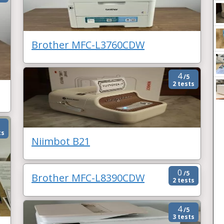
Brother MFC-L3760CDW
4
/5
2 tests
ts
Niimbot B21
0
/5
Brother MFC-L8390CDW
2 tests
4
/5
3 tests