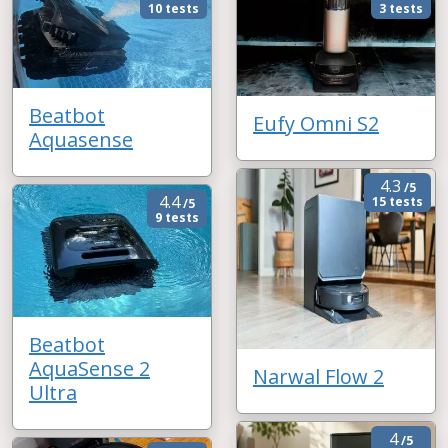
10 tests
3 tests
Beatbot
Eufy Omni S2
Aquasense
4.3
/5
4.4
15 tests
/5
9 tests
Beatbot
AquaSense 2
Narwal Flow 2
Ultra
4
/5