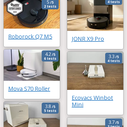
5
4 tests
/5
2 tests
Roborock Q7 M5
JONR X9 Pro
4.2
/5
3.3
/5
6 tests
4 tests
Mova S70 Roller
Ecovacs Winbot
Mini
3.8
/5
5 tests
3.7
/5
3 tests