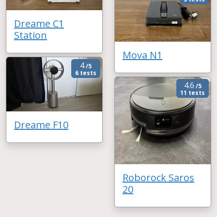
Dreame C1
Station
Mova N1
4
/5
6 tests
4.6
/5
11 tests
Dreame F10
Roborock Saros
20