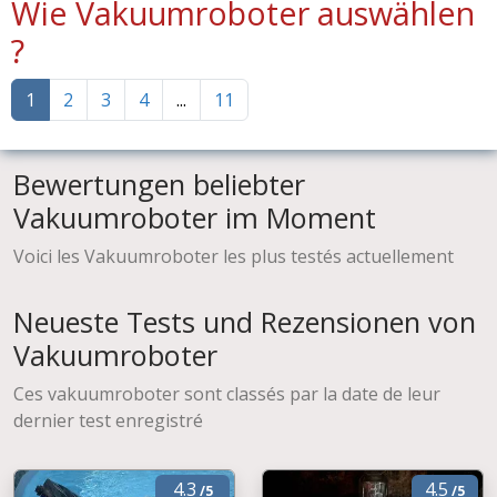
Wie Vakuumroboter auswählen
?
1
2
3
4
...
11
Bewertungen beliebter
Vakuumroboter im Moment
Voici les Vakuumroboter les plus testés actuellement
Neueste Tests und Rezensionen von
Vakuumroboter
Ces vakuumroboter sont classés par la date de leur
dernier test enregistré
4.3
4.5
/5
/5