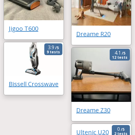
Jigoo T600
Dreame R20
3.9
/5
9 tests
4.1
/5
12 tests
Bissell Crosswave
Dreame Z30
0
/5
Ultenic U20
2 tests