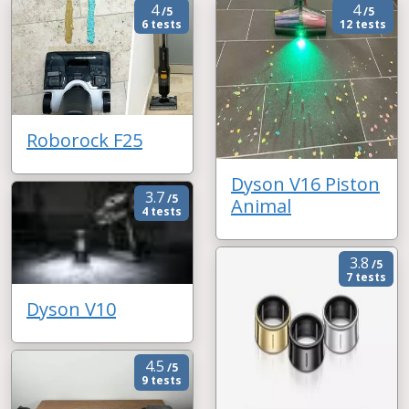
4
4
/5
/5
6 tests
12 tests
Roborock F25
Dyson V16 Piston
3.7
/5
Animal
4 tests
3.8
/5
7 tests
Dyson V10
4.5
/5
9 tests