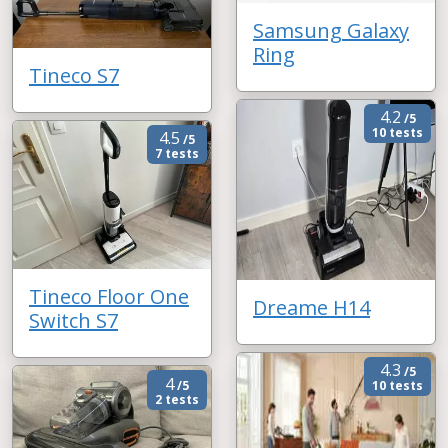
Samsung Galaxy
Ring
Tineco S7
4.2
/5
10 tests
4.5
/5
7 tests
Tineco Floor One
Dreame H14
Switch S7
4.3
/5
4
/5
10 tests
2 tests