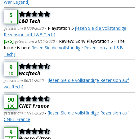
War Legend]
5
L&B Tech
5
- Playstation 5
[lesen Sie die vollständige
getestet am 01/09/2020
Rezension auf L&B Tech]
[5/5]
- Review: Sony PlayStation 5 - The
getestet am 21/11/2020
future is here
[lesen Sie die vollständige Rezension auf L&B
Tech]
9
wccftech
10
-
[lesen Sie die vollständige Rezension auf
getestet am 06/11/2020
wccftech]
90
CNET France
100
-
[lesen Sie die vollständige Rezension auf
getestet am 11/11/2020
CNET France]
9
Presse Citron
10