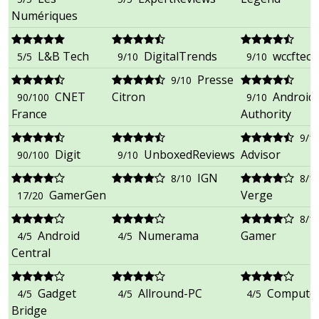
Numériques
L&B Tech
DigitalTrends
wccftech
5/5
9/10
9/10
Presse
9/10
CNET
Citron
Android
90/100
9/10
France
Authority
9/1
Digit
UnboxedReviews
Advisor
90/100
9/10
IGN
8/10
8/1
GamerGen
Verge
17/20
8/1
Android
Numerama
Gamer
4/5
4/5
Central
Gadget
Allround-PC
Computer
4/5
4/5
4/5
Bridge