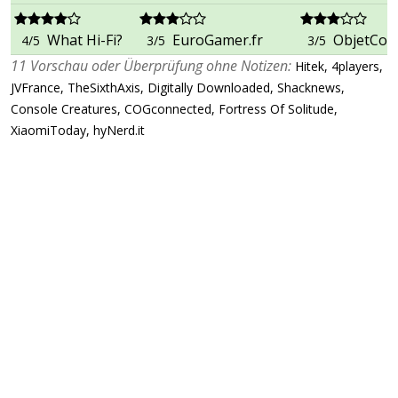
What Hi-Fi?
EuroGamer.fr
ObjetCon
4/5
3/5
3/5
11 Vorschau oder Überprüfung ohne Notizen:
Hitek, 4players,
JVFrance, TheSixthAxis, Digitally Downloaded, Shacknews,
Console Creatures, COGconnected, Fortress Of Solitude,
XiaomiToday, hyNerd.it