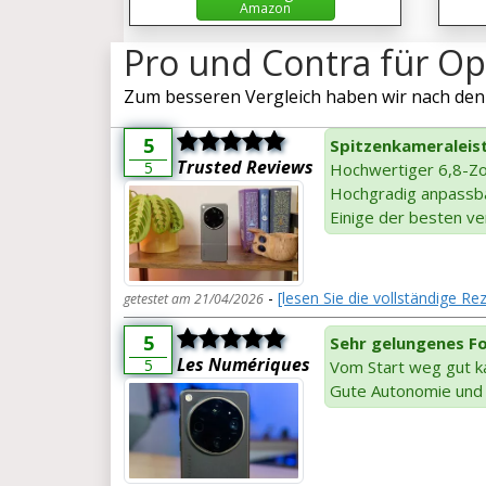
Amazon
Pro und Contra für Op
Zum besseren Vergleich haben wir nach den 
5
Spitzenkameraleis
Trusted Reviews
5
Hochwertiger 6,8-Zol
Hochgradig anpassb
Einige der besten ve
-
[lesen Sie die vollständige R
getestet am 21/04/2026
5
Sehr gelungenes Fo
Les Numériques
5
Vom Start weg gut ka
Gute Autonomie und 