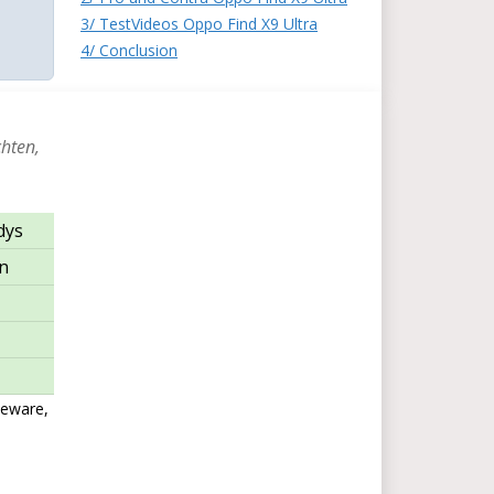
3/ TestVideos Oppo Find X9 Ultra
4/ Conclusion
chten,
dys
on
leware,