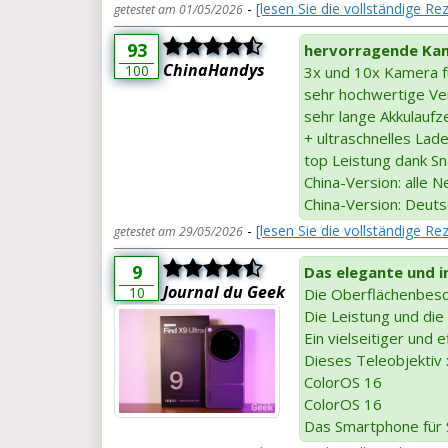
-
[lesen Sie die vollständige R
getestet am 01/05/2026
93
hervorragende Kam
ChinaHandys
100
3x und 10x Kamera f
sehr hochwertige Ve
sehr lange Akkulaufze
+ ultraschnelles Lad
top Leistung dank Sn
China-Version: alle 
China-Version: Deut
-
[lesen Sie die vollständige R
getestet am 29/05/2026
9
Das elegante und i
Journal du Geek
10
Die Oberflächenbesch
Die Leistung und di
Ein vielseitiger und 
Dieses Teleobjektiv 
ColorOS 16
ColorOS 16
Das Smartphone für S