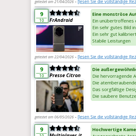
-
[lesen Sie die vollständige R
getestet am 21/04/2026
9
Eine monströse A
FrAndroid
10
Ein unübertroffenes
Ein sehr gutes Bild i
Ein sehr gut kalibrier
Stabile Leistungen
-
[lesen Sie die vollständige R
getestet am 22/04/2026
9
Die außergewöhnlic
Presse Citron
10
Die hervorragende Au
Die atemberaubende
Das sorgfältige Desi
Die saubere Benutze
-
[lesen Sie die vollständige Re
getestet am 06/05/2026
9
Hochwertige Kame
Multiplayer.it
10
Ausgezeichnete Anzei