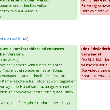
tonomie und schnelles Aufladen.
Ein wenig schwer
dschirm im sRGB-Modus.
Ultra-Weitwinkel
n
zension auf 01net]
8/IP69, komfortables und robustes
Die Bildwiederh
ber Version).
verwendet.
eiche Anzeige.
Die Stabilität d
nopf der Kamera kann für einige Fotos
wünschen übrig.
ap-Taste ist ein weiterer netter Bonus.
Die Videos sind 
ensdauer, starke Schnellladekapazitäten.
Kostenintensiv b
s Kamerasystem für Fotos, sowohl tagsüber
ervorragende Hauptkamera, ausgezeichnete
den Teleobjektive, erstaunlich gutes Ultra-
tware, das für 5 Jahre Updates berechtigt