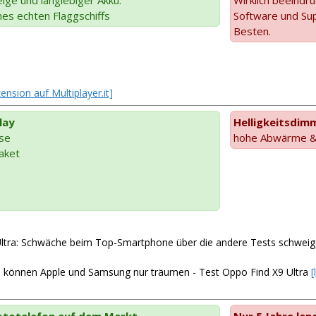
es echten Flaggschiffs
Software und Sup
Besten.
ension auf Multiplayer.it]
lay
Helligkeitsdim
se
hohe Abwärme & 
aket
Ultra: Schwäche beim Top-Smartphone über die andere Tests schwei
 können Apple und Samsung nur träumen - Test Oppo Find X9 Ultra
[
Fototelefon auf dem Markt.
Nur 5 Jahre la