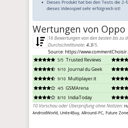
Dieses Produkt hat bei den Tests die 2-fa
dieses Videospiel sehr erfolgreich ist!
Wertungen von Oppo F
16
Bewertungen von den besten bis zu den
Durchschnittsnote:
4.3
/
5
.
Source: https://www.commentChoisir.
Trusted Reviews
5/5
Journal du Geek
9/10
Multiplayer.it
9/10
GSMArena
4/5
IndiaToday
8/10
10 Vorschau oder Überprüfung ohne Notizen:
Ha
AndroidWorld, Unite4Buy, Allround-PC, Future Zon