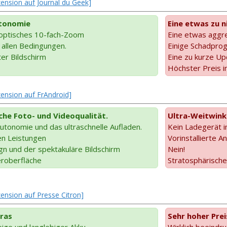
ezension auf Journal du Geek]
utonomie
Eine etwas zu n
 optisches 10-fach-Zoom
Eine etwas aggre
n allen Bedingungen.
Einige Schadpr
ter Bildschirm
Eine zu kurze Up
Höchster Preis 
ezension auf FrAndroid]
he Foto- und Videoqualität.
Ultra-Weitwink
tonomie und das ultraschnelle Aufladen.
Kein Ladegerät i
n Leistungen
Vorinstallierte
gn und der spektakuläre Bildschirm
Nein!
roberfläche
Stratosphärische
zension auf Presse Citron]
ras
Sehr hoher Prei
ge und langlebiger Akku.
Wirklich beeindr