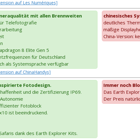
ezension auf Les Numériques]
eraqualität mit allen Brennweiten
chinesisches S
ür Telefotografie
deutliches Therm
rarbeitung
mäßige Displayhel
it
China-Version: k
en
apdragon 8 Elite Gen 5
Netzfrequenzen für Deutschland
sch als Systemsprache verfügbar
ezension auf ChinaHandys]
nspirierte Fotodesign.
Immer noch Bl
affenheit und die Zertifizierung IP69.
Das Earth Explore
e Autonomie
Der Preis natürlic
effizienter Fotoblock
x10 ist beeindruckend.
afaris dank des Earth Explorer Kits.