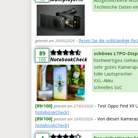
Technische Daten ein
-
[lesen Sie die vollständige Rez
getestet am 20/05/2026
89
schönes LTPO-Disp
NotebookCheck
100
hochwertiges Gehäu
sehr gutes Kamerap
tolle Lautsprecher
XXL-Akku
schnelles SoC
[89/100]
- Test Oppo Find X9 
getestet am 27/05/2026
NotebookCheck]
[89/100]
- Von diesen Kameras
getestet am 29/05/2026
NotebookCheck]
4
Das vielseitigste 