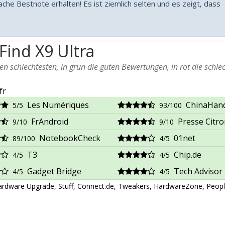
che Bestnote erhalten! Es ist ziemlich selten und es zeigt, dass
ind X9 Ultra
 schlechtesten, in grün die guten Bewertungen, in rot die schle
fr
Les Numériques
ChinaHan
5/5
93/100
FrAndroid
Presse Citr
9/10
9/10
NotebookCheck
01net
89/100
4/5
T3
Chip.de
4/5
4/5
Gadget Bridge
Tech Advisor
4/5
4/5
rdware Upgrade, Stuff, Connect.de, Tweakers, HardwareZone, Peop
e