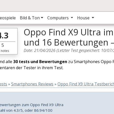
eospiele
Bild & Ton
Computers
House
Oppo Find X9 Ultra im
4.3
und 16 Bewertungen —
5
Date:
21/04/2026
(Letzter Test gespeichert:
10/07/
notes
ind alle
30 tests und Bewertungen
zu Smartphones Oppo Fi
taren der Tester in ihrem Test.
ests
»
Smartphones Reviews
»
Oppo Find X9 Ultra Testberic
Bewertungen zum Oppo Find X9 Ultra
zahl von 4.3/5, oder 86.94/100