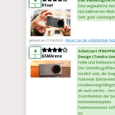
01net
5
Eine unglaubliche Au
Gut kalibrierten Bil
Sehr gute Leistunge
-
[lesen Sie die vollständige Re
getestet am 21/04/2026
4
Schutzart IP66/IP6
GSMArena
5
Design (Tundra Um
Helle und funktionsr
Der Schnellzugriffsk
nützlich sein, die Sn
Führende Batterieleb
Hochleistungsfähige
als auch nachts - h
Zoomfunktion der bei
Weitwinkelobjektiv.
Funktionsreiches Sof
ist.