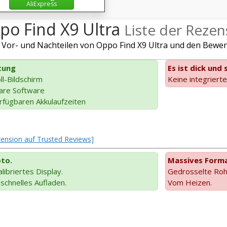
AliExpress
po Find X9 Ultra
Liste der Reze
Vor- und Nachteilen von Oppo Find X9 Ultra und den Bewert
tung
Es ist dick und
l-Bildschirm
Keine integriert
are Software
rfügbaren Akkulaufzeiten
ezension auf Trusted Reviews]
to.
Massives Forma
libriertes Display.
Gedrosselte Rohl
schnelles Aufladen.
Vom Heizen.