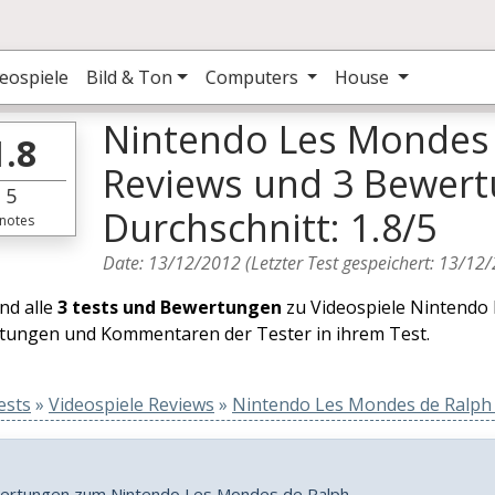
eospiele
Bild & Ton
Computers
House
Nintendo Les Mondes 
1.8
Reviews und 3 Bewer
5
Durchschnitt: 1.8/5
notes
Date:
13/12/2012
(Letzter Test gespeichert:
13/12/
ind alle
3 tests und Bewertungen
zu Videospiele Nintendo 
tungen und Kommentaren der Tester in ihrem Test.
ests
»
Videospiele Reviews
»
Nintendo Les Mondes de Ralph 
wertungen zum Nintendo Les Mondes de Ralph