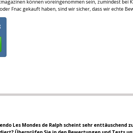
tmagazinen können voreingenommen sein, zumindest bei K
er Fnac gekauft haben, sind wir sicher, dass wir echte B
g
ndo Les Mondes de Ralph scheint sehr enttäuschend zu se
diert? Überprüfen Sie in den Bewertungen und Tests unt