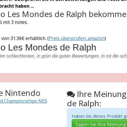
racht haben ...
do Les Mondes de Ralph bekomme
 mit 3 notes.
on 31.36€ erhältlich. (
Preis überprüfen: amazon
)
le Nintendo
Ihre Meinung
ld Championships NES
de Ralph:
Haben Sie dieses Produkt g
Sagen Sie ihre Meinung